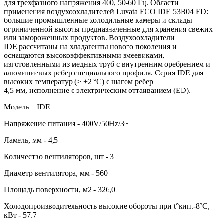
для трехфазного напряжения 400, 50-60 Гц. Области
применения воздухоохладителей Luvata ECO IDE 53B04 ED:
большие промышленные холодильные камеры и склады
огриниченной высоты предназначенные для хранения свежих
или замороженных продуктов. Воздухоохладители
IDE рассчитаны на хладагенты нового поколения и
оснащаются высокоэффективными змеевиками,
изготовленными из медных труб с внутренним оребрением и
алюминиевых ребер специального профиля. Серия IDE для
высоких температур (≥ +2 °C) с шагом ребер
4,5 мм, исполнение с электрическим оттаиванием (ED).
Модель – IDE
Напряжение питания - 400V/50Hz/3~
Ламель, мм - 4,5
Количество вентиляторов, шт - 3
Диаметр вентилятора, мм - 560
Площадь поверхности, м2 - 326,0
Холодопроизводительность высокие обороты при t°кип.-8°С,
кВт - 57,7