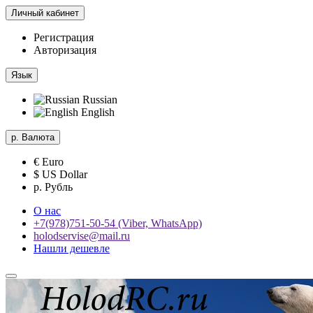
Личный кабинет
Регистрация
Авторизация
Язык
Russian
English
р.
Валюта
€ Euro
$ US Dollar
р. Рубль
О нас
+7(978)751-50-54 (Viber, WhatsApp)
holodservise@mail.ru
Нашли дешевле