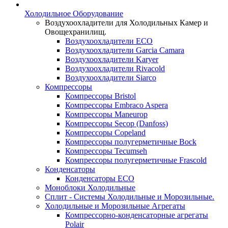
Холодильное Оборудование
Воздухоохладители для Холодильных Камер и
Овощехранилищ.
Воздухоохладители ECO
Воздухоохладители Garcia Camara
Воздухоохладители Karyer
Воздухоохладители Rivacold
Воздухоохладители Siarco
Компрессоры
Компрессоры Bristol
Компрессоры Embraco Aspera
Компрессоры Maneurop
Компрессоры Secop (Danfoss)
Компрессоры Copeland
Компрессоры полугерметичные Bock
Компрессоры Tecumseh
Компрессоры полугерметичные Frascold
Конденсаторы
Конденсаторы ECO
Моноблоки Холодильные
Сплит - Системы Холодильные и Морозильные.
Холодильные и Морозильные Агрегаты
Компрессорно-конденсаторные агрегаты
Polair