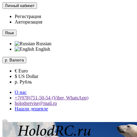
Личный кабинет
Регистрация
Авторизация
Язык
Russian
English
р.
Валюта
€ Euro
$ US Dollar
р. Рубль
О нас
+7(978)751-50-54 (Viber, WhatsApp)
holodservise@mail.ru
Нашли дешевле