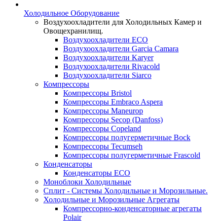
Холодильное Оборудование
Воздухоохладители для Холодильных Камер и
Овощехранилищ.
Воздухоохладители ECO
Воздухоохладители Garcia Camara
Воздухоохладители Karyer
Воздухоохладители Rivacold
Воздухоохладители Siarco
Компрессоры
Компрессоры Bristol
Компрессоры Embraco Aspera
Компрессоры Maneurop
Компрессоры Secop (Danfoss)
Компрессоры Copeland
Компрессоры полугерметичные Bock
Компрессоры Tecumseh
Компрессоры полугерметичные Frascold
Конденсаторы
Конденсаторы ECO
Моноблоки Холодильные
Сплит - Системы Холодильные и Морозильные.
Холодильные и Морозильные Агрегаты
Компрессорно-конденсаторные агрегаты
Polair