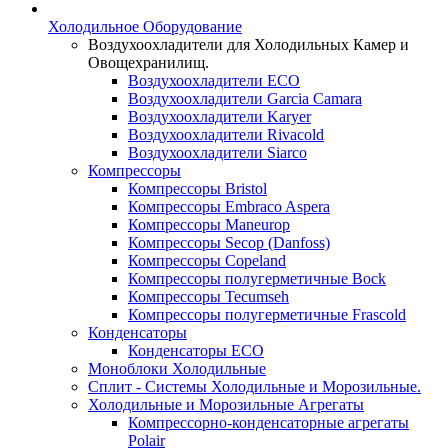
Холодильное Оборудование
Воздухоохладители для Холодильных Камер и
Овощехранилищ.
Воздухоохладители ECO
Воздухоохладители Garcia Camara
Воздухоохладители Karyer
Воздухоохладители Rivacold
Воздухоохладители Siarco
Компрессоры
Компрессоры Bristol
Компрессоры Embraco Aspera
Компрессоры Maneurop
Компрессоры Secop (Danfoss)
Компрессоры Copeland
Компрессоры полугерметичные Bock
Компрессоры Tecumseh
Компрессоры полугерметичные Frascold
Конденсаторы
Конденсаторы ECO
Моноблоки Холодильные
Сплит - Системы Холодильные и Морозильные.
Холодильные и Морозильные Агрегаты
Компрессорно-конденсаторные агрегаты
Polair