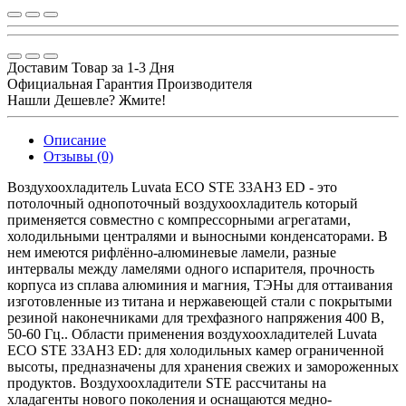
Доставим Товар за 1-3 Дня
Официальная Гарантия Производителя
Нашли Дешевле? Жмите!
Описание
Отзывы (0)
Воздухоохладитель Luvata ECO STE 33AH3 ED - это
потолочный однопоточный воздухоохладитель который
применяется совместно с компрессорными агрегатами,
холодильными централями и выносными конденсаторами. В
нем имеются рифлённо-алюминевые ламели, разные
интервалы между ламелями одного испарителя, прочность
корпуса из сплава алюминия и магния, ТЭНы для оттаивания
изготовленные из титана и нержавеющей стали с покрытыми
резиной наконечниками для трехфазного напряжения 400 В,
50-60 Гц.. Области применения воздухоохладителей Luvata
ECO STE 33AH3 ED: для холодильных камер ограниченной
высоты, предназначены для хранения свежих и замороженных
продуктов. Воздухоохладители STE рассчитаны на
хладагенты нового поколения и оснащаются медно-