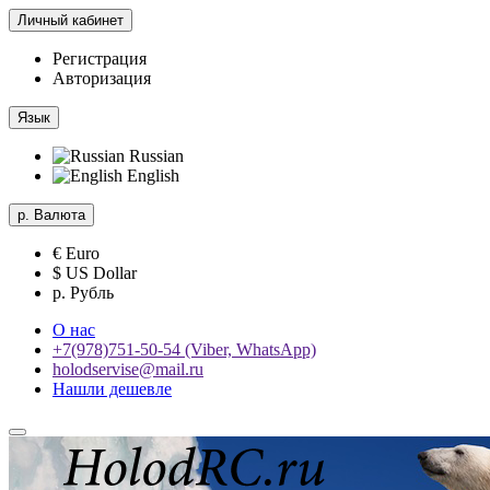
Личный кабинет
Регистрация
Авторизация
Язык
Russian
English
р.
Валюта
€ Euro
$ US Dollar
р. Рубль
О нас
+7(978)751-50-54 (Viber, WhatsApp)
holodservise@mail.ru
Нашли дешевле