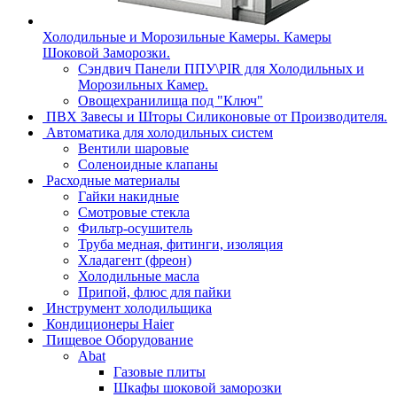
Холодильные и Морозильные Камеры. Камеры
Шоковой Заморозки.
Сэндвич Панели ППУ\PIR для Холодильных и
Морозильных Камер.
Овощехранилища под "Ключ"
ПВХ Завесы и Шторы Силиконовые от Производителя.
Автоматика для холодильных систем
Вентили шаровые
Соленоидные клапаны
Расходные материалы
Гайки накидные
Смотровые стекла
Фильтр-осушитель
Труба медная, фитинги, изоляция
Хладагент (фреон)
Холодильные масла
Припой, флюс для пайки
Инструмент холодильщика
Кондиционеры Haier
Пищевое Оборудование
Abat
Газовые плиты
Шкафы шоковой заморозки