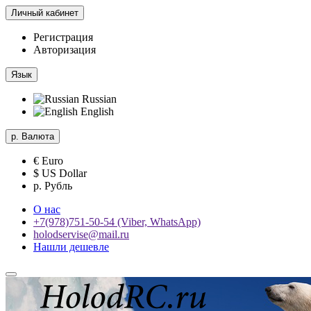
Личный кабинет
Регистрация
Авторизация
Язык
Russian
English
р.
Валюта
€ Euro
$ US Dollar
р. Рубль
О нас
+7(978)751-50-54 (Viber, WhatsApp)
holodservise@mail.ru
Нашли дешевле