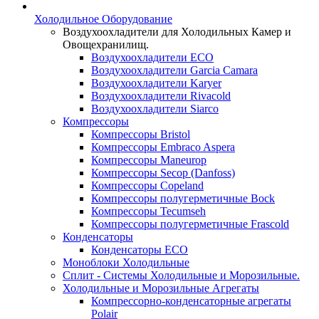
Холодильное Оборудование
Воздухоохладители для Холодильных Камер и
Овощехранилищ.
Воздухоохладители ECO
Воздухоохладители Garcia Camara
Воздухоохладители Karyer
Воздухоохладители Rivacold
Воздухоохладители Siarco
Компрессоры
Компрессоры Bristol
Компрессоры Embraco Aspera
Компрессоры Maneurop
Компрессоры Secop (Danfoss)
Компрессоры Copeland
Компрессоры полугерметичные Bock
Компрессоры Tecumseh
Компрессоры полугерметичные Frascold
Конденсаторы
Конденсаторы ECO
Моноблоки Холодильные
Сплит - Системы Холодильные и Морозильные.
Холодильные и Морозильные Агрегаты
Компрессорно-конденсаторные агрегаты
Polair