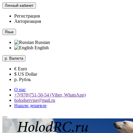
Личный кабинет
Регистрация
Авторизация
Язык
Russian
English
р.
Валюта
€ Euro
$ US Dollar
р. Рубль
О нас
+7(978)751-50-54 (Viber, WhatsApp)
holodservise@mail.ru
Нашли дешевле