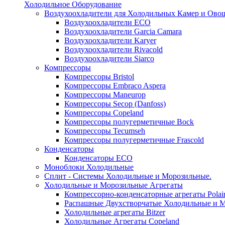
Холодильное Оборудование
Воздухоохладители для Холодильных Камер и Ово
Воздухоохладители ECO
Воздухоохладители Garcia Camara
Воздухоохладители Karyer
Воздухоохладители Rivacold
Воздухоохладители Siarco
Компрессоры
Компрессоры Bristol
Компрессоры Embraco Aspera
Компрессоры Maneurop
Компрессоры Secop (Danfoss)
Компрессоры Copeland
Компрессоры полугерметичные Bock
Компрессоры Tecumseh
Компрессоры полугерметичные Frascold
Конденсаторы
Конденсаторы ECO
Моноблоки Холодильные
Сплит - Системы Холодильные и Морозильные.
Холодильные и Морозильные Агрегаты
Компрессорно-конденсаторные агрегаты Polai
Распашные Двухстворчатые Холодильные и М
Холодильные агрегаты Bitzer
Холодильные Агрегаты Copeland