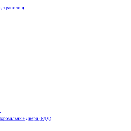
щехранилищ.
r
орозильные Двери (РДД)