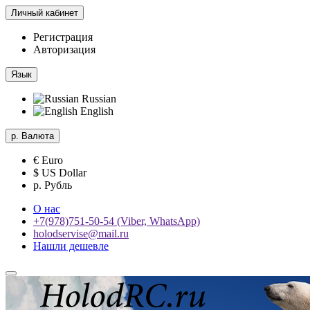
Личный кабинет
Регистрация
Авторизация
Язык
Russian
English
р.
Валюта
€ Euro
$ US Dollar
р. Рубль
О нас
+7(978)751-50-54 (Viber, WhatsApp)
holodservise@mail.ru
Нашли дешевле