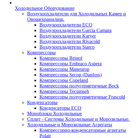
Холодильное Оборудование
Воздухоохладители для Холодильных Камер и
Овощехранилищ.
Воздухоохладители ECO
Воздухоохладители Garcia Camara
Воздухоохладители Karyer
Воздухоохладители Rivacold
Воздухоохладители Siarco
Компрессоры
Компрессоры Bristol
Компрессоры Embraco Aspera
Компрессоры Maneurop
Компрессоры Secop (Danfoss)
Компрессоры Copeland
Компрессоры полугерметичные Bock
Компрессоры Tecumseh
Компрессоры полугерметичные Frascold
Конденсаторы
Конденсаторы ECO
Моноблоки Холодильные
Сплит - Системы Холодильные и Морозильные.
Холодильные и Морозильные Агрегаты
Компрессорно-конденсаторные агрегаты
Polair