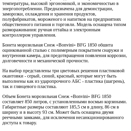
температуры, высокой эргономикой, и экономичностью в
энергопотреблении. Предназначена для демонстрации,
заморозки, охлаждения и хранения продуктов,
полуфабрикатов, мороженого и напитков на предприятиях
общественного питания и торговли. Модель оснащена типом
размораживания: ручная оттайка и электронным
контроллером управления.
Бонета морозильная Снеж «Bonvini» BFG 1850 обшита
оцинкованной сталью с полимерным покрытием снаружи и
внутренняя камера, для предотвращения появления коррозии,
долговечности и механической прочности.
На выбор представлены три цветовых решения пластиковой
окантовки - серый, синий, красный, которые могут быть
выполнены как из ударопрочного АБС - пластика (шагрень),
так и глянцевого пластика.
Объем Бонета морозильная Снеж «Bonvini» BFG 1850
составляет 850 литров, с установленными восмью корзинами.
Габаритные размеры составляют 185,5 см в длину, 86 см в
ширину и в высоту 93 см. Может быть оснащена двумя
реечными замками, для исключения несанкционированного
доступа к товару.