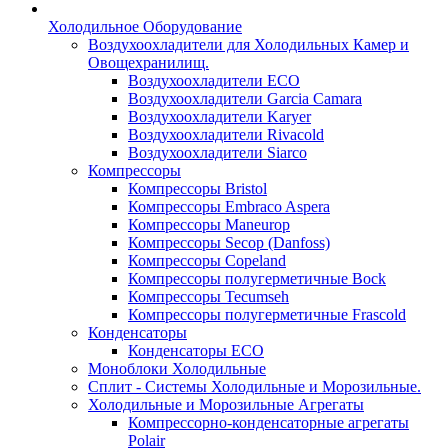
Холодильное Оборудование
Воздухоохладители для Холодильных Камер и
Овощехранилищ.
Воздухоохладители ECO
Воздухоохладители Garcia Camara
Воздухоохладители Karyer
Воздухоохладители Rivacold
Воздухоохладители Siarco
Компрессоры
Компрессоры Bristol
Компрессоры Embraco Aspera
Компрессоры Maneurop
Компрессоры Secop (Danfoss)
Компрессоры Copeland
Компрессоры полугерметичные Bock
Компрессоры Tecumseh
Компрессоры полугерметичные Frascold
Конденсаторы
Конденсаторы ECO
Моноблоки Холодильные
Сплит - Системы Холодильные и Морозильные.
Холодильные и Морозильные Агрегаты
Компрессорно-конденсаторные агрегаты
Polair