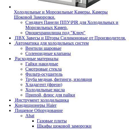
Холодильные и Морозильные Камеры. Камеры
Шоковой Заморозки.
Сэндвич Панели ППУ\PIR для Холодильных и
Морозильных Камер.
Овощехранилища под "Ключ"
ПВХ Завесы и Шторы Силиконовые от Производителя.
Автоматика для холодильных систем
Вентили шаровые
Соленоидные клапаны
Расходные материалы
Гайки накидные
Смотровые стекла
Фильтр-осушитель
Труба медная, фитинги, изоляция
Хладагент (фреон)
Холодильные масла
Припой, флюс для пайки
Инструмент холодильщика
Кондиционеры Haier
Пищевое Оборудование
Abat
Газовые плиты
Шкафы шоковой заморозки