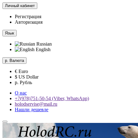
Личный кабинет
Регистрация
Авторизация
Язык
Russian
English
р.
Валюта
€ Euro
$ US Dollar
р. Рубль
О нас
+7(978)751-50-54 (Viber, WhatsApp)
holodservise@mail.ru
Нашли дешевле