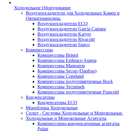
Холодильное Оборудование
Воздухоохладители для Холодильных Камер и
Овощехранилищ.
Воздухоохладители ECO
Воздухоохладители Garcia Camara
Воздухоохладители Karyer
Воздухоохладители Rivacold
Воздухоохладители Siarco
Компрессоры
Компрессоры Bristol
Компрессоры Embraco Aspera
Компрессоры Maneurop
Компрессоры Secop (Danfoss)
Компрессоры Copeland
Компрессоры полугерметичные Bock
Компрессоры Tecumseh
Компрессоры полугерметичные Frascold
Конденсаторы
Конденсаторы ECO
Моноблоки Холодильные
Сплит - Системы Холодильные и Морозильные.
Холодильные и Морозильные Агрегаты
Компрессорно-конденсаторные агрегаты
Polair