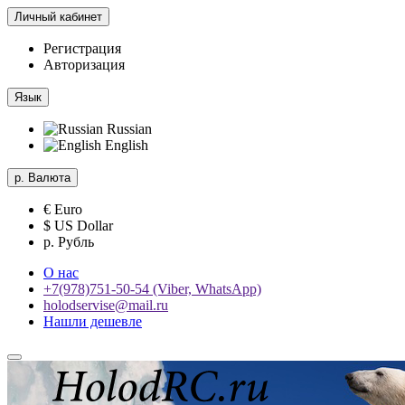
Личный кабинет
Регистрация
Авторизация
Язык
Russian
English
р.
Валюта
€ Euro
$ US Dollar
р. Рубль
О нас
+7(978)751-50-54 (Viber, WhatsApp)
holodservise@mail.ru
Нашли дешевле