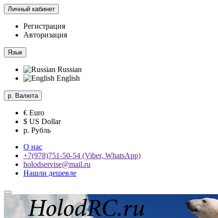
Личный кабинет
Регистрация
Авторизация
Язык
Russian
English
р.
Валюта
€ Euro
$ US Dollar
р. Рубль
О нас
+7(978)751-50-54 (Viber, WhatsApp)
holodservise@mail.ru
Нашли дешевле