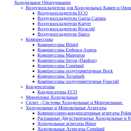
Холодильное Оборудование
Воздухоохладители для Холодильных Камер и Ово
Воздухоохладители ECO
Воздухоохладители Garcia Camara
Воздухоохладители Karyer
Воздухоохладители Rivacold
Воздухоохладители Siarco
Компрессоры
Компрессоры Bristol
Компрессоры Embraco Aspera
Компрессоры Maneurop
Компрессоры Secop (Danfoss)
Компрессоры Copeland
Компрессоры полугерметичные Bock
Компрессоры Tecumseh
Компрессоры полугерметичные Frascold
Конденсаторы
Конденсаторы ECO
Моноблоки Холодильные
Сплит - Системы Холодильные и Морозильные.
Холодильные и Морозильные Агрегаты
Компрессорно-конденсаторные агрегаты Polai
Распашные Двухстворчатые Холодильные и М
Холодильные агрегаты Bitzer
Холодильные Агрегаты Copeland