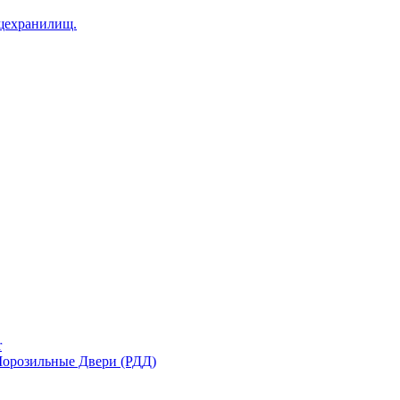
щехранилищ.
r
орозильные Двери (РДД)