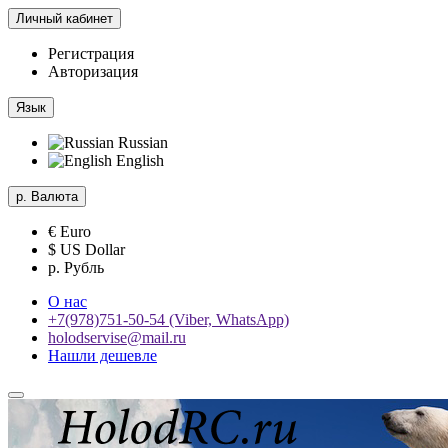
Личный кабинет
Регистрация
Авторизация
Язык
Russian
English
р.
Валюта
€ Euro
$ US Dollar
р. Рубль
О нас
+7(978)751-50-54 (Viber, WhatsApp)
holodservise@mail.ru
Нашли дешевле