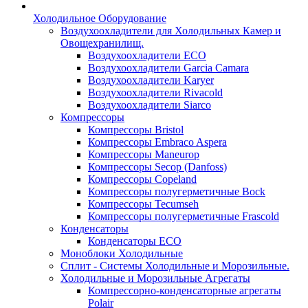
Холодильное Оборудование
Воздухоохладители для Холодильных Камер и
Овощехранилищ.
Воздухоохладители ECO
Воздухоохладители Garcia Camara
Воздухоохладители Karyer
Воздухоохладители Rivacold
Воздухоохладители Siarco
Компрессоры
Компрессоры Bristol
Компрессоры Embraco Aspera
Компрессоры Maneurop
Компрессоры Secop (Danfoss)
Компрессоры Copeland
Компрессоры полугерметичные Bock
Компрессоры Tecumseh
Компрессоры полугерметичные Frascold
Конденсаторы
Конденсаторы ECO
Моноблоки Холодильные
Сплит - Системы Холодильные и Морозильные.
Холодильные и Морозильные Агрегаты
Компрессорно-конденсаторные агрегаты
Polair