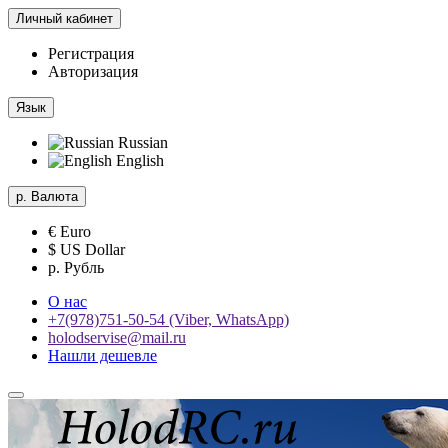
Личный кабинет
Регистрация
Авторизация
Язык
Russian
English
р.
Валюта
€ Euro
$ US Dollar
р. Рубль
О нас
+7(978)751-50-54 (Viber, WhatsApp)
holodservise@mail.ru
Нашли дешевле