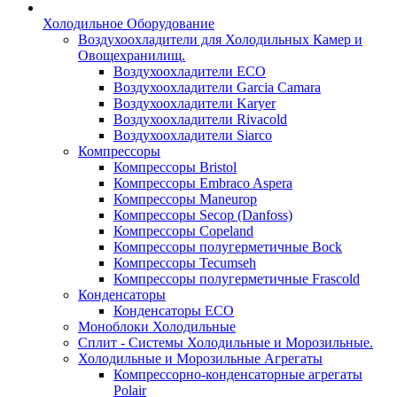
Холодильное Оборудование
Воздухоохладители для Холодильных Камер и
Овощехранилищ.
Воздухоохладители ECO
Воздухоохладители Garcia Camara
Воздухоохладители Karyer
Воздухоохладители Rivacold
Воздухоохладители Siarco
Компрессоры
Компрессоры Bristol
Компрессоры Embraco Aspera
Компрессоры Maneurop
Компрессоры Secop (Danfoss)
Компрессоры Copeland
Компрессоры полугерметичные Bock
Компрессоры Tecumseh
Компрессоры полугерметичные Frascold
Конденсаторы
Конденсаторы ECO
Моноблоки Холодильные
Сплит - Системы Холодильные и Морозильные.
Холодильные и Морозильные Агрегаты
Компрессорно-конденсаторные агрегаты
Polair