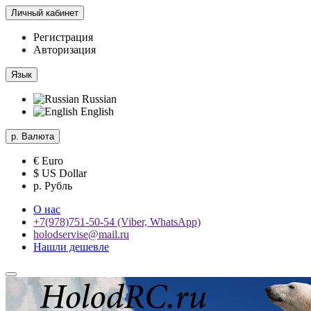
Личный кабинет
Регистрация
Авторизация
Язык
Russian
English
р.
Валюта
€ Euro
$ US Dollar
р. Рубль
О нас
+7(978)751-50-54 (Viber, WhatsApp)
holodservise@mail.ru
Нашли дешевле