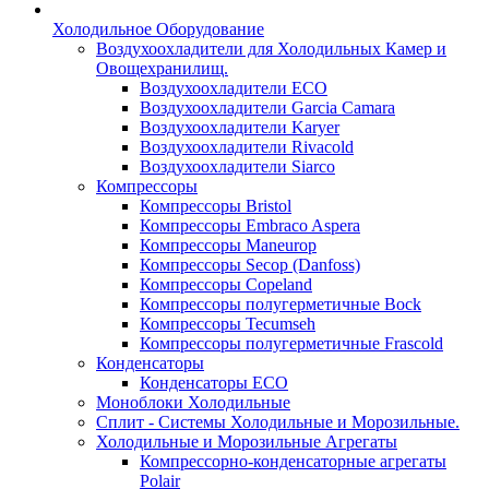
Холодильное Оборудование
Воздухоохладители для Холодильных Камер и
Овощехранилищ.
Воздухоохладители ECO
Воздухоохладители Garcia Camara
Воздухоохладители Karyer
Воздухоохладители Rivacold
Воздухоохладители Siarco
Компрессоры
Компрессоры Bristol
Компрессоры Embraco Aspera
Компрессоры Maneurop
Компрессоры Secop (Danfoss)
Компрессоры Copeland
Компрессоры полугерметичные Bock
Компрессоры Tecumseh
Компрессоры полугерметичные Frascold
Конденсаторы
Конденсаторы ECO
Моноблоки Холодильные
Сплит - Системы Холодильные и Морозильные.
Холодильные и Морозильные Агрегаты
Компрессорно-конденсаторные агрегаты
Polair