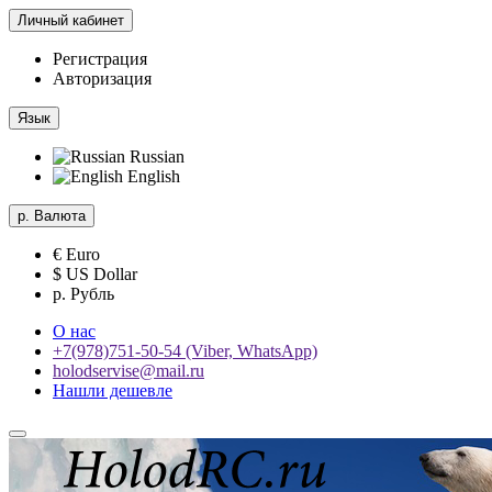
Личный кабинет
Регистрация
Авторизация
Язык
Russian
English
р.
Валюта
€ Euro
$ US Dollar
р. Рубль
О нас
+7(978)751-50-54 (Viber, WhatsApp)
holodservise@mail.ru
Нашли дешевле