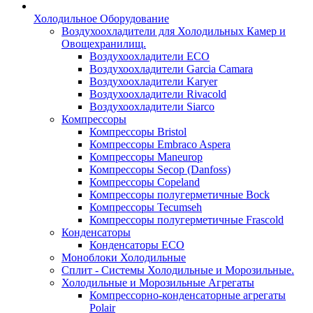
Холодильное Оборудование
Воздухоохладители для Холодильных Камер и
Овощехранилищ.
Воздухоохладители ECO
Воздухоохладители Garcia Camara
Воздухоохладители Karyer
Воздухоохладители Rivacold
Воздухоохладители Siarco
Компрессоры
Компрессоры Bristol
Компрессоры Embraco Aspera
Компрессоры Maneurop
Компрессоры Secop (Danfoss)
Компрессоры Copeland
Компрессоры полугерметичные Bock
Компрессоры Tecumseh
Компрессоры полугерметичные Frascold
Конденсаторы
Конденсаторы ECO
Моноблоки Холодильные
Сплит - Системы Холодильные и Морозильные.
Холодильные и Морозильные Агрегаты
Компрессорно-конденсаторные агрегаты
Polair