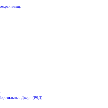
щехранилищ.
r
орозильные Двери (РДД)