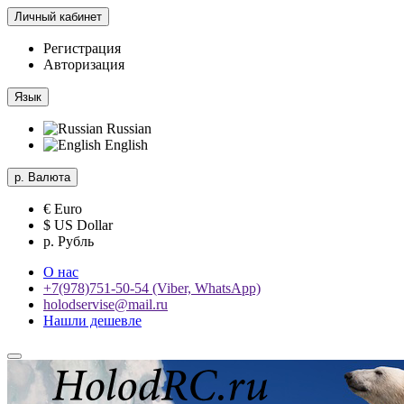
Личный кабинет
Регистрация
Авторизация
Язык
Russian
English
р.
Валюта
€ Euro
$ US Dollar
р. Рубль
О нас
+7(978)751-50-54 (Viber, WhatsApp)
holodservise@mail.ru
Нашли дешевле