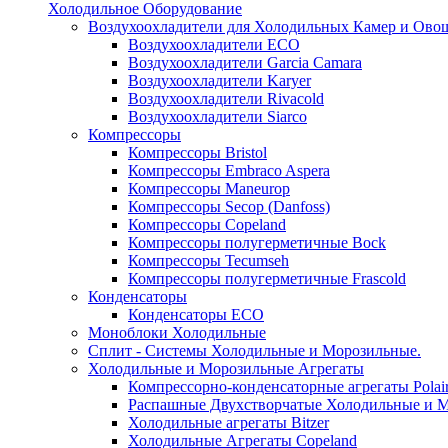
Холодильное Оборудование
Воздухоохладители для Холодильных Камер и Ово
Воздухоохладители ECO
Воздухоохладители Garcia Camara
Воздухоохладители Karyer
Воздухоохладители Rivacold
Воздухоохладители Siarco
Компрессоры
Компрессоры Bristol
Компрессоры Embraco Aspera
Компрессоры Maneurop
Компрессоры Secop (Danfoss)
Компрессоры Copeland
Компрессоры полугерметичные Bock
Компрессоры Tecumseh
Компрессоры полугерметичные Frascold
Конденсаторы
Конденсаторы ECO
Моноблоки Холодильные
Сплит - Системы Холодильные и Морозильные.
Холодильные и Морозильные Агрегаты
Компрессорно-конденсаторные агрегаты Polai
Распашные Двухстворчатые Холодильные и М
Холодильные агрегаты Bitzer
Холодильные Агрегаты Copeland