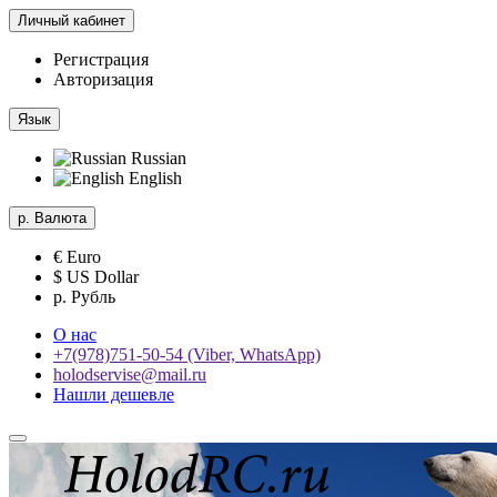
Личный кабинет
Регистрация
Авторизация
Язык
Russian
English
р.
Валюта
€ Euro
$ US Dollar
р. Рубль
О нас
+7(978)751-50-54 (Viber, WhatsApp)
holodservise@mail.ru
Нашли дешевле