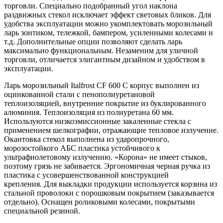
торговли. Специально подобранный угол наклона
раздвижных стекол исключает эффект световых бликов. Для
удобства эксплуатации можно укомплектовать морозильный
ларь зонтиком, тележкой, бампером, усиленными колесами и
т.д. Дополнительные опции позволяют сделать ларь
максимально функциональным. Незаменим для уличной
торговли, отличается элигантным дизайном и удобством в
эксплуатации.
Ларь морозильный Italfrost CF 600 C корпус выполнен из
оцинкованной стали с пенополиуретановой
теплоизоляцией, внутренние покрытие из буклированного
алюминия. Теплоизоляция из полиуретана 60 мм.
Используются низкоэмиссионные закаленные стекла с
применением шелкографии, отражающие тепловое излучение.
Окантовка стекол выполнена из ударопрочного,
морозостойкого АБС пластика устойчивого к
ультрафиолетовому излучению. «Корона» не имеет стыков,
поэтому грязь не забивается. Эргономичная черная ручка из
пластика с усовершенствованной конструкцией
крепления. Для выкладки продукции используется корзина из
стальной проволоки с порошковым покрытием (заказывается
отдельно). Оснащен роликовыми колесами, покрытыми
специальной резиной.