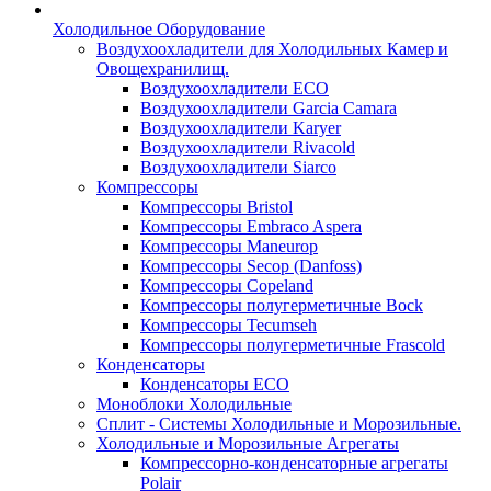
Холодильное Оборудование
Воздухоохладители для Холодильных Камер и
Овощехранилищ.
Воздухоохладители ECO
Воздухоохладители Garcia Camara
Воздухоохладители Karyer
Воздухоохладители Rivacold
Воздухоохладители Siarco
Компрессоры
Компрессоры Bristol
Компрессоры Embraco Aspera
Компрессоры Maneurop
Компрессоры Secop (Danfoss)
Компрессоры Copeland
Компрессоры полугерметичные Bock
Компрессоры Tecumseh
Компрессоры полугерметичные Frascold
Конденсаторы
Конденсаторы ECO
Моноблоки Холодильные
Сплит - Системы Холодильные и Морозильные.
Холодильные и Морозильные Агрегаты
Компрессорно-конденсаторные агрегаты
Polair