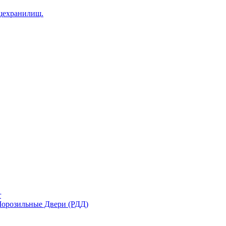
щехранилищ.
r
орозильные Двери (РДД)