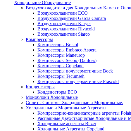
Холодильное Оборудование
Воздухоохладители для Холодильных Камер и Ово
Воздухоохладители ECO
Воздухоохладители Garcia Camara
Воздухоохладители Karyer
Воздухоохладители Rivacold
Воздухоохладители Siarco
Компрессоры
Компрессоры Bristol
Компрессоры Embraco Aspera
Компрессоры Maneurop
Компрессоры Secop (Danfoss)
Компрессоры Copeland
Компрессоры полугерметичные Bock
Компрессоры Tecumseh
Компрессоры полугерметичные Frascold
Конденсаторы
Конденсаторы ECO
Моноблоки Холодильные
Сплит - Системы Холодильные и Морозильные.
Холодильные и Морозильные Агрегаты
Компрессорно-конденсаторные агрегаты Polai
Распашные Двухстворчатые Холодильные и М
Холодильные агрегаты Bitzer
Холодильные Агрегаты Copeland