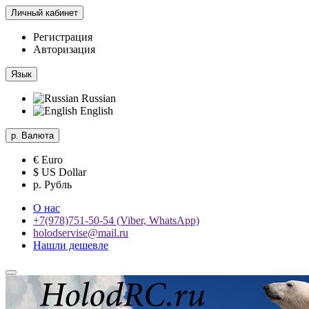
Личный кабинет
Регистрация
Авторизация
Язык
Russian
English
р.
Валюта
€ Euro
$ US Dollar
р. Рубль
О нас
+7(978)751-50-54 (Viber, WhatsApp)
holodservise@mail.ru
Нашли дешевле