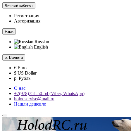
Личный кабинет
Регистрация
Авторизация
Язык
Russian
English
р.
Валюта
€ Euro
$ US Dollar
р. Рубль
О нас
+7(978)751-50-54 (Viber, WhatsApp)
holodservise@mail.ru
Нашли дешевле