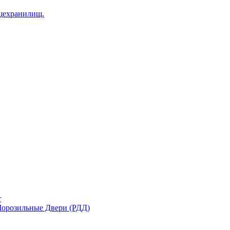
щехранилищ.
r
орозильные Двери (РДД)