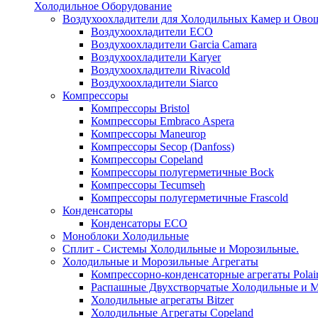
Холодильное Оборудование
Воздухоохладители для Холодильных Камер и Ово
Воздухоохладители ECO
Воздухоохладители Garcia Camara
Воздухоохладители Karyer
Воздухоохладители Rivacold
Воздухоохладители Siarco
Компрессоры
Компрессоры Bristol
Компрессоры Embraco Aspera
Компрессоры Maneurop
Компрессоры Secop (Danfoss)
Компрессоры Copeland
Компрессоры полугерметичные Bock
Компрессоры Tecumseh
Компрессоры полугерметичные Frascold
Конденсаторы
Конденсаторы ECO
Моноблоки Холодильные
Сплит - Системы Холодильные и Морозильные.
Холодильные и Морозильные Агрегаты
Компрессорно-конденсаторные агрегаты Polai
Распашные Двухстворчатые Холодильные и М
Холодильные агрегаты Bitzer
Холодильные Агрегаты Copeland