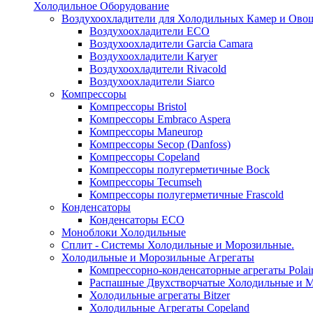
Холодильное Оборудование
Воздухоохладители для Холодильных Камер и Ово
Воздухоохладители ECO
Воздухоохладители Garcia Camara
Воздухоохладители Karyer
Воздухоохладители Rivacold
Воздухоохладители Siarco
Компрессоры
Компрессоры Bristol
Компрессоры Embraco Aspera
Компрессоры Maneurop
Компрессоры Secop (Danfoss)
Компрессоры Copeland
Компрессоры полугерметичные Bock
Компрессоры Tecumseh
Компрессоры полугерметичные Frascold
Конденсаторы
Конденсаторы ECO
Моноблоки Холодильные
Сплит - Системы Холодильные и Морозильные.
Холодильные и Морозильные Агрегаты
Компрессорно-конденсаторные агрегаты Polai
Распашные Двухстворчатые Холодильные и М
Холодильные агрегаты Bitzer
Холодильные Агрегаты Copeland