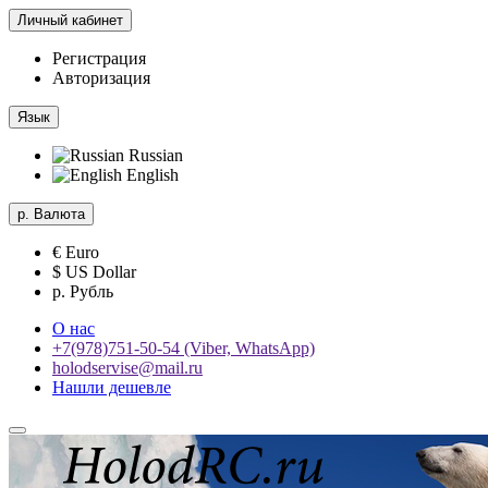
Личный кабинет
Регистрация
Авторизация
Язык
Russian
English
р.
Валюта
€ Euro
$ US Dollar
р. Рубль
О нас
+7(978)751-50-54 (Viber, WhatsApp)
holodservise@mail.ru
Нашли дешевле