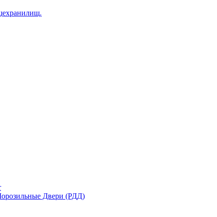
щехранилищ.
r
орозильные Двери (РДД)