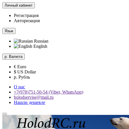
Личный кабинет
Регистрация
Авторизация
Язык
Russian
English
р.
Валюта
€ Euro
$ US Dollar
р. Рубль
О нас
+7(978)751-50-54 (Viber, WhatsApp)
holodservise@mail.ru
Нашли дешевле