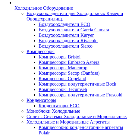
Холодильное Оборудование
Воздухоохладители для Холодильных Камер и
Овощехранилищ.
Воздухоохладители ECO
Воздухоохладители Garcia Camara
Воздухоохладители Karyer
Воздухоохладители Rivacold
Воздухоохладители Siarco
Компрессоры
Компрессоры Bristol
Компрессоры Embraco Aspera
Компрессоры Maneurop
Компрессоры Secop (Danfoss)
Компрессоры Copeland
Компрессоры полугерметичные Bock
Компрессоры Tecumseh
Компрессоры полугерметичные Frascold
Конденсаторы
Конденсаторы ECO
Моноблоки Холодильные
Сплит - Системы Холодильные и Морозильные.
Холодильные и Морозильные Агрегаты
Компрессорно-конденсаторные агрегаты
Polair