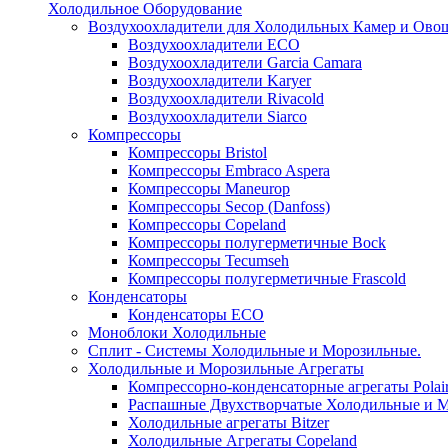
Холодильное Оборудование
Воздухоохладители для Холодильных Камер и Ово
Воздухоохладители ECO
Воздухоохладители Garcia Camara
Воздухоохладители Karyer
Воздухоохладители Rivacold
Воздухоохладители Siarco
Компрессоры
Компрессоры Bristol
Компрессоры Embraco Aspera
Компрессоры Maneurop
Компрессоры Secop (Danfoss)
Компрессоры Copeland
Компрессоры полугерметичные Bock
Компрессоры Tecumseh
Компрессоры полугерметичные Frascold
Конденсаторы
Конденсаторы ECO
Моноблоки Холодильные
Сплит - Системы Холодильные и Морозильные.
Холодильные и Морозильные Агрегаты
Компрессорно-конденсаторные агрегаты Polai
Распашные Двухстворчатые Холодильные и М
Холодильные агрегаты Bitzer
Холодильные Агрегаты Copeland