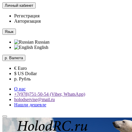
Личный кабинет
Регистрация
Авторизация
Язык
Russian
English
р.
Валюта
€ Euro
$ US Dollar
р. Рубль
О нас
+7(978)751-50-54 (Viber, WhatsApp)
holodservise@mail.ru
Нашли дешевле