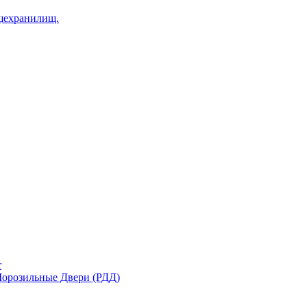
щехранилищ.
r
орозильные Двери (РДД)