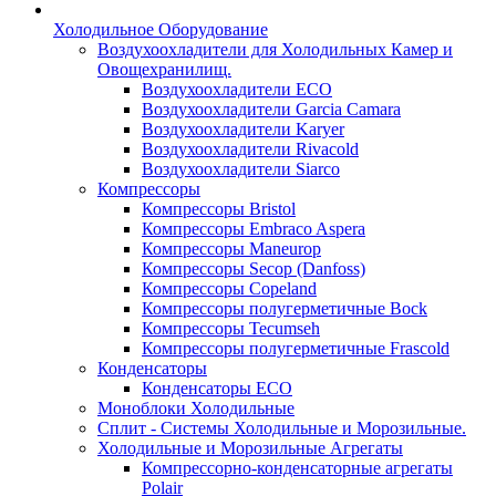
Холодильное Оборудование
Воздухоохладители для Холодильных Камер и
Овощехранилищ.
Воздухоохладители ECO
Воздухоохладители Garcia Camara
Воздухоохладители Karyer
Воздухоохладители Rivacold
Воздухоохладители Siarco
Компрессоры
Компрессоры Bristol
Компрессоры Embraco Aspera
Компрессоры Maneurop
Компрессоры Secop (Danfoss)
Компрессоры Copeland
Компрессоры полугерметичные Bock
Компрессоры Tecumseh
Компрессоры полугерметичные Frascold
Конденсаторы
Конденсаторы ECO
Моноблоки Холодильные
Сплит - Системы Холодильные и Морозильные.
Холодильные и Морозильные Агрегаты
Компрессорно-конденсаторные агрегаты
Polair