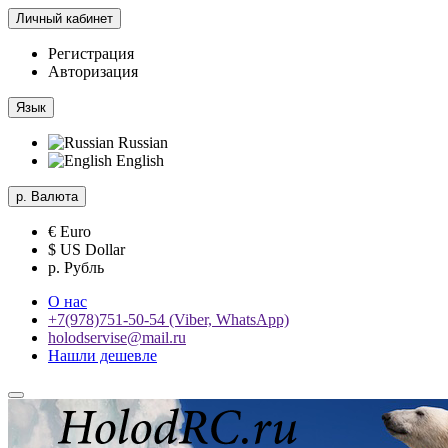
Личный кабинет
Регистрация
Авторизация
Язык
Russian
English
р.
Валюта
€ Euro
$ US Dollar
р. Рубль
О нас
+7(978)751-50-54 (Viber, WhatsApp)
holodservise@mail.ru
Нашли дешевле