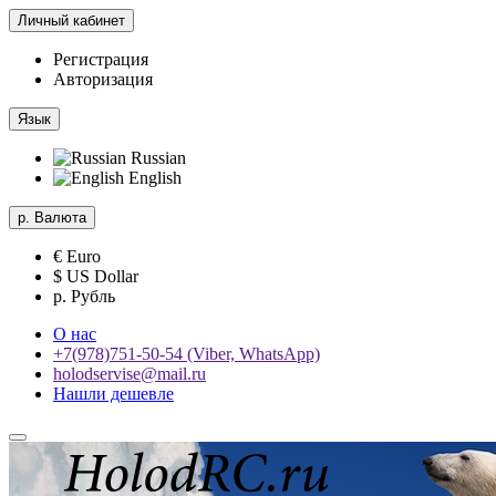
Личный кабинет
Регистрация
Авторизация
Язык
Russian
English
р.
Валюта
€ Euro
$ US Dollar
р. Рубль
О нас
+7(978)751-50-54 (Viber, WhatsApp)
holodservise@mail.ru
Нашли дешевле