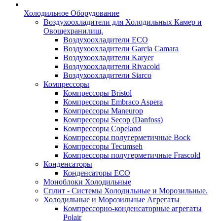
Холодильное Оборудование
Воздухоохладители для Холодильных Камер и
Овощехранилищ.
Воздухоохладители ECO
Воздухоохладители Garcia Camara
Воздухоохладители Karyer
Воздухоохладители Rivacold
Воздухоохладители Siarco
Компрессоры
Компрессоры Bristol
Компрессоры Embraco Aspera
Компрессоры Maneurop
Компрессоры Secop (Danfoss)
Компрессоры Copeland
Компрессоры полугерметичные Bock
Компрессоры Tecumseh
Компрессоры полугерметичные Frascold
Конденсаторы
Конденсаторы ECO
Моноблоки Холодильные
Сплит - Системы Холодильные и Морозильные.
Холодильные и Морозильные Агрегаты
Компрессорно-конденсаторные агрегаты
Polair