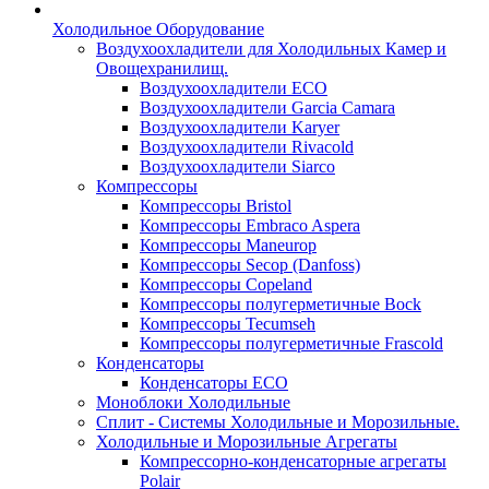
Холодильное Оборудование
Воздухоохладители для Холодильных Камер и
Овощехранилищ.
Воздухоохладители ECO
Воздухоохладители Garcia Camara
Воздухоохладители Karyer
Воздухоохладители Rivacold
Воздухоохладители Siarco
Компрессоры
Компрессоры Bristol
Компрессоры Embraco Aspera
Компрессоры Maneurop
Компрессоры Secop (Danfoss)
Компрессоры Copeland
Компрессоры полугерметичные Bock
Компрессоры Tecumseh
Компрессоры полугерметичные Frascold
Конденсаторы
Конденсаторы ECO
Моноблоки Холодильные
Сплит - Системы Холодильные и Морозильные.
Холодильные и Морозильные Агрегаты
Компрессорно-конденсаторные агрегаты
Polair