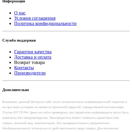
Информация
О нас
Условия соглашения
Политика конфидициальности
Служба поддержки
Гарантии качества
Доставка и оплата
Возврат товара
Контакты
Производители
Дополнительно
Внимание, данный Интернет-сайт носит исключительно информационный характер и
ни при каких условиях не является публичной офертой, определяемой положениями
Статьи 437 ГК РФ. Цены на сайте приведены, как справочная информация и могут быть
изменены без предупреждения. Производитель может изменить характеристики
товара, внешний вид, комплектацию, без предварительного уведомления.
Изображения могут отличаться от действительного вида товара. Для получения