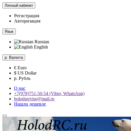
Личный кабинет
Регистрация
Авторизация
Язык
Russian
English
р.
Валюта
€ Euro
$ US Dollar
р. Рубль
О нас
+7(978)751-50-54 (Viber, WhatsApp)
holodservise@mail.ru
Нашли дешевле