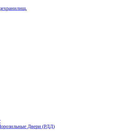
щехранилищ.
r
орозильные Двери (РДД)