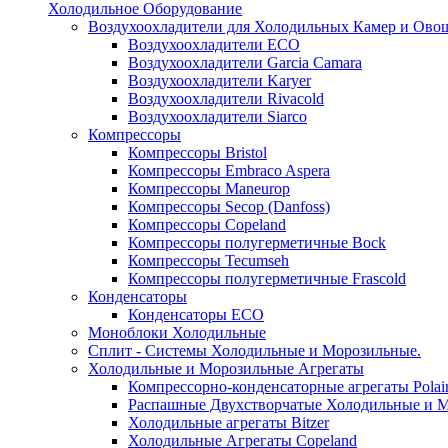
Холодильное Оборудование
Воздухоохладители для Холодильных Камер и Ово
Воздухоохладители ECO
Воздухоохладители Garcia Camara
Воздухоохладители Karyer
Воздухоохладители Rivacold
Воздухоохладители Siarco
Компрессоры
Компрессоры Bristol
Компрессоры Embraco Aspera
Компрессоры Maneurop
Компрессоры Secop (Danfoss)
Компрессоры Copeland
Компрессоры полугерметичные Bock
Компрессоры Tecumseh
Компрессоры полугерметичные Frascold
Конденсаторы
Конденсаторы ECO
Моноблоки Холодильные
Сплит - Системы Холодильные и Морозильные.
Холодильные и Морозильные Агрегаты
Компрессорно-конденсаторные агрегаты Polai
Распашные Двухстворчатые Холодильные и М
Холодильные агрегаты Bitzer
Холодильные Агрегаты Copeland