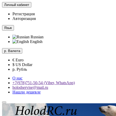
Личный кабинет
Регистрация
Авторизация
Язык
Russian
English
р.
Валюта
€ Euro
$ US Dollar
р. Рубль
О нас
+7(978)751-50-54 (Viber, WhatsApp)
holodservise@mail.ru
Нашли дешевле