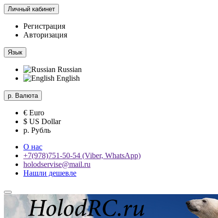
Личный кабинет
Регистрация
Авторизация
Язык
Russian
English
р.
Валюта
€ Euro
$ US Dollar
р. Рубль
О нас
+7(978)751-50-54 (Viber, WhatsApp)
holodservise@mail.ru
Нашли дешевле