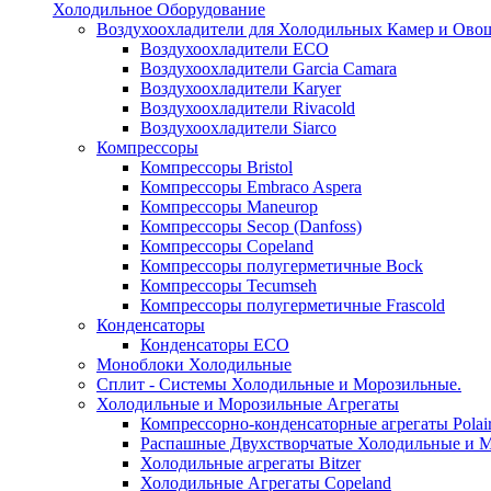
Холодильное Оборудование
Воздухоохладители для Холодильных Камер и Ово
Воздухоохладители ECO
Воздухоохладители Garcia Camara
Воздухоохладители Karyer
Воздухоохладители Rivacold
Воздухоохладители Siarco
Компрессоры
Компрессоры Bristol
Компрессоры Embraco Aspera
Компрессоры Maneurop
Компрессоры Secop (Danfoss)
Компрессоры Copeland
Компрессоры полугерметичные Bock
Компрессоры Tecumseh
Компрессоры полугерметичные Frascold
Конденсаторы
Конденсаторы ECO
Моноблоки Холодильные
Сплит - Системы Холодильные и Морозильные.
Холодильные и Морозильные Агрегаты
Компрессорно-конденсаторные агрегаты Polai
Распашные Двухстворчатые Холодильные и М
Холодильные агрегаты Bitzer
Холодильные Агрегаты Copeland