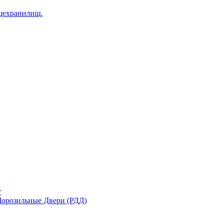
щехранилищ.
r
орозильные Двери (РДД)