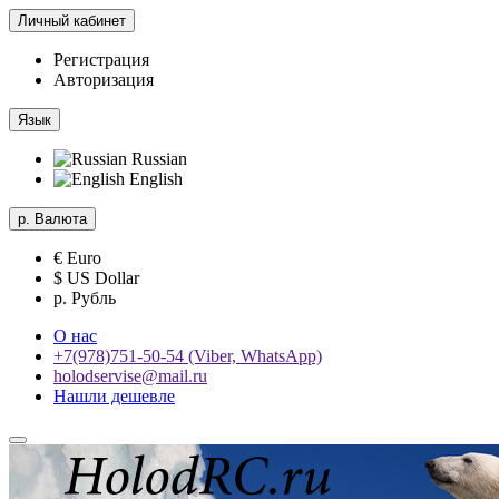
Личный кабинет
Регистрация
Авторизация
Язык
Russian
English
р.
Валюта
€ Euro
$ US Dollar
р. Рубль
О нас
+7(978)751-50-54 (Viber, WhatsApp)
holodservise@mail.ru
Нашли дешевле