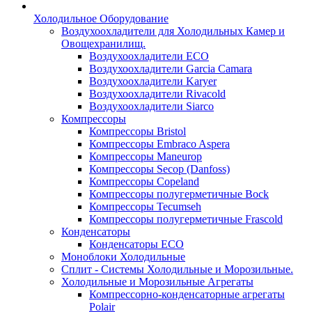
Холодильное Оборудование
Воздухоохладители для Холодильных Камер и
Овощехранилищ.
Воздухоохладители ECO
Воздухоохладители Garcia Camara
Воздухоохладители Karyer
Воздухоохладители Rivacold
Воздухоохладители Siarco
Компрессоры
Компрессоры Bristol
Компрессоры Embraco Aspera
Компрессоры Maneurop
Компрессоры Secop (Danfoss)
Компрессоры Copeland
Компрессоры полугерметичные Bock
Компрессоры Tecumseh
Компрессоры полугерметичные Frascold
Конденсаторы
Конденсаторы ECO
Моноблоки Холодильные
Сплит - Системы Холодильные и Морозильные.
Холодильные и Морозильные Агрегаты
Компрессорно-конденсаторные агрегаты
Polair