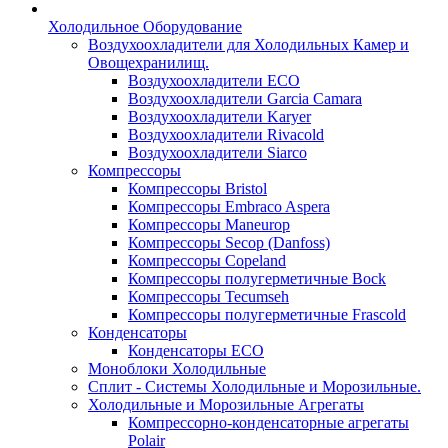
Холодильное Оборудование
Воздухоохладители для Холодильных Камер и
Овощехранилищ.
Воздухоохладители ECO
Воздухоохладители Garcia Camara
Воздухоохладители Karyer
Воздухоохладители Rivacold
Воздухоохладители Siarco
Компрессоры
Компрессоры Bristol
Компрессоры Embraco Aspera
Компрессоры Maneurop
Компрессоры Secop (Danfoss)
Компрессоры Copeland
Компрессоры полугерметичные Bock
Компрессоры Tecumseh
Компрессоры полугерметичные Frascold
Конденсаторы
Конденсаторы ECO
Моноблоки Холодильные
Сплит - Системы Холодильные и Морозильные.
Холодильные и Морозильные Агрегаты
Компрессорно-конденсаторные агрегаты
Polair