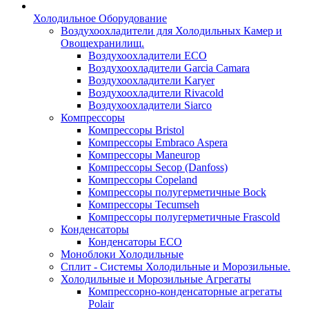
Холодильное Оборудование
Воздухоохладители для Холодильных Камер и
Овощехранилищ.
Воздухоохладители ECO
Воздухоохладители Garcia Camara
Воздухоохладители Karyer
Воздухоохладители Rivacold
Воздухоохладители Siarco
Компрессоры
Компрессоры Bristol
Компрессоры Embraco Aspera
Компрессоры Maneurop
Компрессоры Secop (Danfoss)
Компрессоры Copeland
Компрессоры полугерметичные Bock
Компрессоры Tecumseh
Компрессоры полугерметичные Frascold
Конденсаторы
Конденсаторы ECO
Моноблоки Холодильные
Сплит - Системы Холодильные и Морозильные.
Холодильные и Морозильные Агрегаты
Компрессорно-конденсаторные агрегаты
Polair