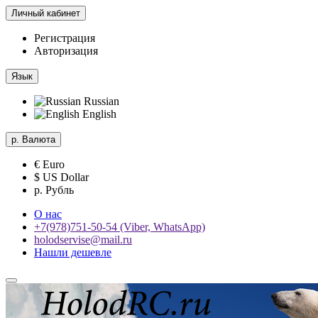
Личный кабинет
Регистрация
Авторизация
Язык
Russian
English
р.
Валюта
€ Euro
$ US Dollar
р. Рубль
О нас
+7(978)751-50-54 (Viber, WhatsApp)
holodservise@mail.ru
Нашли дешевле