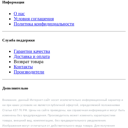
Информация
О нас
Условия соглашения
Политика конфидициальности
Служба поддержки
Гарантии качества
Доставка и оплата
Возврат товара
Контакты
Производители
Дополнительно
Внимание, данный Интернет-сайт носит исключительно информационный характер и
ни при каких условиях не является публичной офертой, определяемой положениями
Статьи 437 ГК РФ. Цены на сайте приведены, как справочная информация и могут быть
изменены без предупреждения. Производитель может изменить характеристики
товара, внешний вид, комплектацию, без предварительного уведомления.
Изображения могут отличаться от действительного вида товара. Для получения