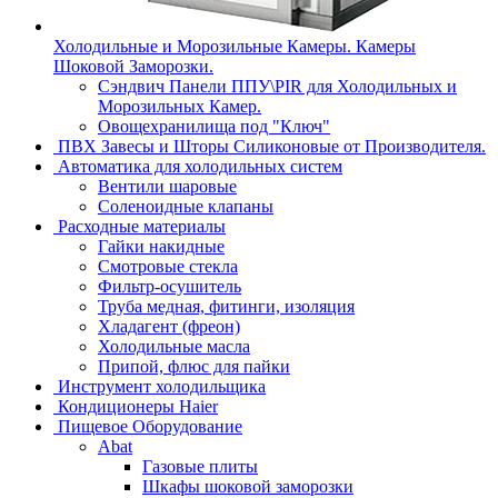
Холодильные и Морозильные Камеры. Камеры
Шоковой Заморозки.
Сэндвич Панели ППУ\PIR для Холодильных и
Морозильных Камер.
Овощехранилища под "Ключ"
ПВХ Завесы и Шторы Силиконовые от Производителя.
Автоматика для холодильных систем
Вентили шаровые
Соленоидные клапаны
Расходные материалы
Гайки накидные
Смотровые стекла
Фильтр-осушитель
Труба медная, фитинги, изоляция
Хладагент (фреон)
Холодильные масла
Припой, флюс для пайки
Инструмент холодильщика
Кондиционеры Haier
Пищевое Оборудование
Abat
Газовые плиты
Шкафы шоковой заморозки