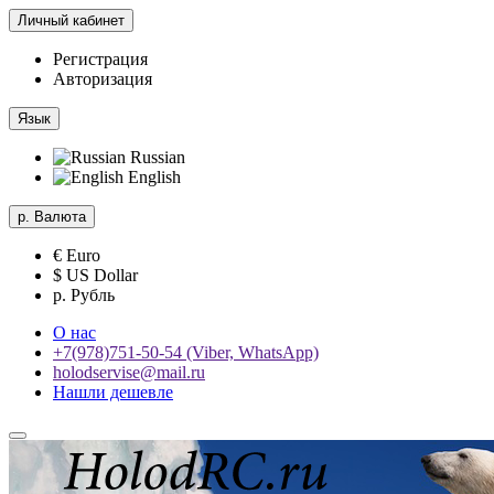
Личный кабинет
Регистрация
Авторизация
Язык
Russian
English
р.
Валюта
€ Euro
$ US Dollar
р. Рубль
О нас
+7(978)751-50-54 (Viber, WhatsApp)
holodservise@mail.ru
Нашли дешевле