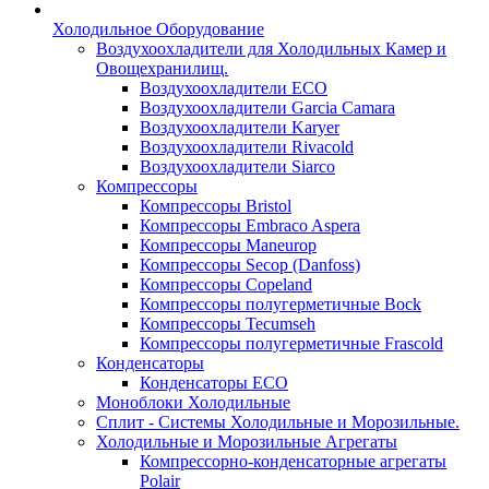
Холодильное Оборудование
Воздухоохладители для Холодильных Камер и
Овощехранилищ.
Воздухоохладители ECO
Воздухоохладители Garcia Camara
Воздухоохладители Karyer
Воздухоохладители Rivacold
Воздухоохладители Siarco
Компрессоры
Компрессоры Bristol
Компрессоры Embraco Aspera
Компрессоры Maneurop
Компрессоры Secop (Danfoss)
Компрессоры Copeland
Компрессоры полугерметичные Bock
Компрессоры Tecumseh
Компрессоры полугерметичные Frascold
Конденсаторы
Конденсаторы ECO
Моноблоки Холодильные
Сплит - Системы Холодильные и Морозильные.
Холодильные и Морозильные Агрегаты
Компрессорно-конденсаторные агрегаты
Polair