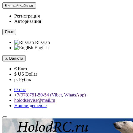
Личный кабинет
Регистрация
Авторизация
Язык
Russian
English
р.
Валюта
€ Euro
$ US Dollar
р. Рубль
О нас
+7(978)751-50-54 (Viber, WhatsApp)
holodservise@mail.ru
Нашли дешевле