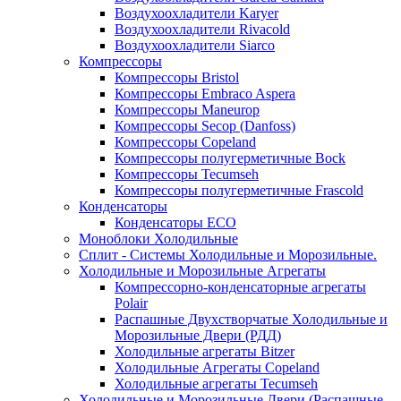
Воздухоохладители Karyer
Воздухоохладители Rivacold
Воздухоохладители Siarco
Компрессоры
Компрессоры Bristol
Компрессоры Embraco Aspera
Компрессоры Maneurop
Компрессоры Secop (Danfoss)
Компрессоры Copeland
Компрессоры полугерметичные Bock
Компрессоры Tecumseh
Компрессоры полугерметичные Frascold
Конденсаторы
Конденсаторы ECO
Моноблоки Холодильные
Сплит - Системы Холодильные и Морозильные.
Холодильные и Морозильные Агрегаты
Компрессорно-конденсаторные агрегаты
Polair
Распашные Двухстворчатые Холодильные и
Морозильные Двери (РДД)
Холодильные агрегаты Bitzer
Холодильные Агрегаты Copeland
Холодильные агрегаты Tecumseh
Холодильные и Морозильные Двери (Распашные