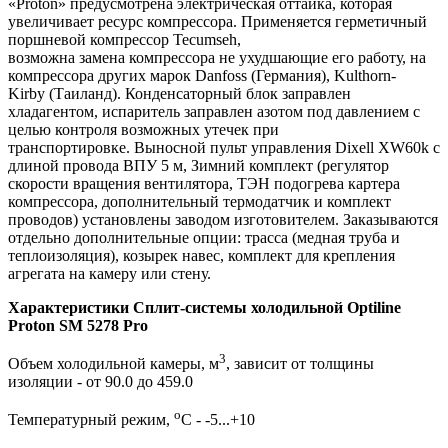
«Proton» предусмотрена электрическая оттайка, которая
увеличивает ресурс компрессора. Применяется герметичный
поршневой компрессор Tecumseh,
возможна замена компрессора не ухудшающие его работу, на
компрессора других марок Danfoss (Германия), Kulthorn-
Kirby (Таиланд). Конденсаторный блок заправлен
хладагентом, испаритель заправлен азотом под давлением с
целью контроля возможных утечек при
транспортировке. Выносной пульт управления Dixell XW60k с
длиной провода ВПУ 5 м, Зимний комплект (регулятор
скорости вращения вентилятора, ТЭН подогрева картера
компрессора, дополнительный термодатчик и комплект
проводов) установлены заводом изготовителем. Заказываются
отдельно дополнительные опции: трасса (медная труба и
теплоизоляция), козырек навес, комплект для крепления
агрегата на камеру или стену.
Характеристики Сплит-системы холодильной Optiline
Proton SM 5278 Pro
3
Объем холодильной камеры, м
, зависит от толщины
изоляции - от 90.0 до 459.0
о
Температурный режим,
С - -5...+10