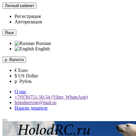
Личный кабинет
Регистрация
Авторизация
Язык
Russian
English
р.
Валюта
€ Euro
$ US Dollar
р. Рубль
О нас
+7(978)751-50-54 (Viber, WhatsApp)
holodservise@mail.ru
Нашли дешевле