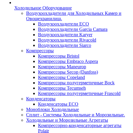
Холодильное Оборудование
Воздухоохладители для Холодильных Камер и
Овощехранилищ.
Воздухоохладители ECO
Воздухоохладители Garcia Camara
Воздухоохладители Karyer
Воздухоохладители Rivacold
Воздухоохладители Siarco
Компрессоры
Компрессоры Bristol
Компрессоры Embraco Aspera
Компрессоры Maneurop
Компрессоры Secop (Danfoss)
Компрессоры Copeland
Компрессоры полугерметичные Bock
Компрессоры Tecumseh
Компрессоры полугерметичные Frascold
Конденсаторы
Конденсаторы ECO
Моноблоки Холодильные
Сплит - Системы Холодильные и Морозильные.
Холодильные и Морозильные Агрегаты
Компрессорно-конденсаторные агрегаты
Polair