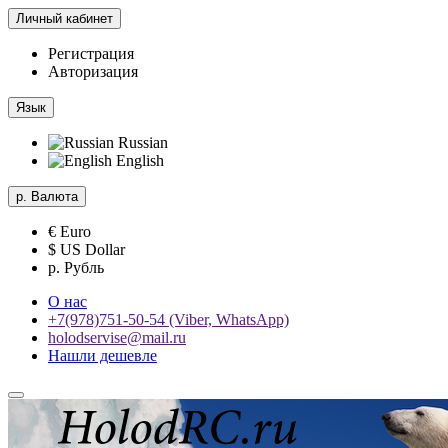
Личный кабинет
Регистрация
Авторизация
Язык
Russian
English
р.
Валюта
€ Euro
$ US Dollar
р. Рубль
О нас
+7(978)751-50-54 (Viber, WhatsApp)
holodservise@mail.ru
Нашли дешевле