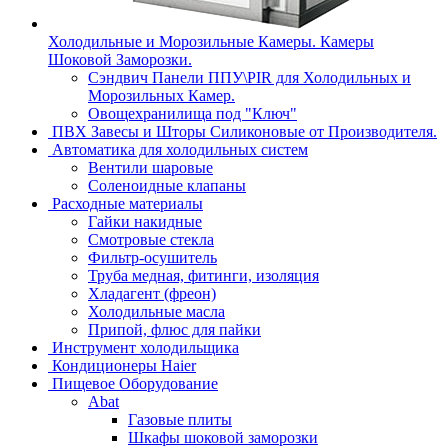
Холодильные и Морозильные Камеры. Камеры
Шоковой Заморозки.
Сэндвич Панели ППУ\PIR для Холодильных и
Морозильных Камер.
Овощехранилища под "Ключ"
ПВХ Завесы и Шторы Силиконовые от Производителя.
Автоматика для холодильных систем
Вентили шаровые
Соленоидные клапаны
Расходные материалы
Гайки накидные
Смотровые стекла
Фильтр-осушитель
Труба медная, фитинги, изоляция
Хладагент (фреон)
Холодильные масла
Припой, флюс для пайки
Инструмент холодильщика
Кондиционеры Haier
Пищевое Оборудование
Abat
Газовые плиты
Шкафы шоковой заморозки