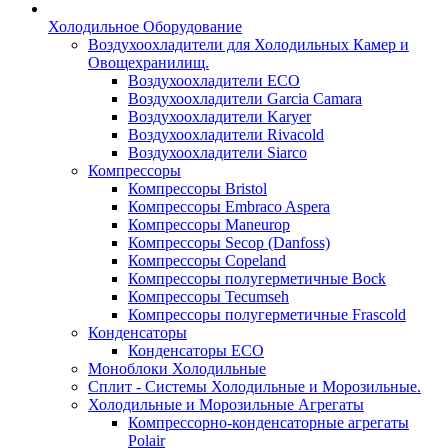
Холодильное Оборудование
Воздухоохладители для Холодильных Камер и
Овощехранилищ.
Воздухоохладители ECO
Воздухоохладители Garcia Camara
Воздухоохладители Karyer
Воздухоохладители Rivacold
Воздухоохладители Siarco
Компрессоры
Компрессоры Bristol
Компрессоры Embraco Aspera
Компрессоры Maneurop
Компрессоры Secop (Danfoss)
Компрессоры Copeland
Компрессоры полугерметичные Bock
Компрессоры Tecumseh
Компрессоры полугерметичные Frascold
Конденсаторы
Конденсаторы ECO
Моноблоки Холодильные
Сплит - Системы Холодильные и Морозильные.
Холодильные и Морозильные Агрегаты
Компрессорно-конденсаторные агрегаты
Polair