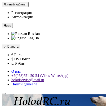
Личный кабинет
Регистрация
Авторизация
Язык
Russian
English
р.
Валюта
€ Euro
$ US Dollar
р. Рубль
О нас
+7(978)751-50-54 (Viber, WhatsApp)
holodservise@mail.ru
Нашли дешевле