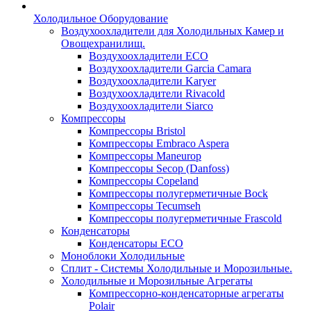
Холодильное Оборудование
Воздухоохладители для Холодильных Камер и
Овощехранилищ.
Воздухоохладители ECO
Воздухоохладители Garcia Camara
Воздухоохладители Karyer
Воздухоохладители Rivacold
Воздухоохладители Siarco
Компрессоры
Компрессоры Bristol
Компрессоры Embraco Aspera
Компрессоры Maneurop
Компрессоры Secop (Danfoss)
Компрессоры Copeland
Компрессоры полугерметичные Bock
Компрессоры Tecumseh
Компрессоры полугерметичные Frascold
Конденсаторы
Конденсаторы ECO
Моноблоки Холодильные
Сплит - Системы Холодильные и Морозильные.
Холодильные и Морозильные Агрегаты
Компрессорно-конденсаторные агрегаты
Polair