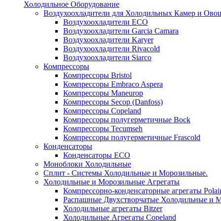
Холодильное Оборудование
Воздухоохладители для Холодильных Камер и Ово
Воздухоохладители ECO
Воздухоохладители Garcia Camara
Воздухоохладители Karyer
Воздухоохладители Rivacold
Воздухоохладители Siarco
Компрессоры
Компрессоры Bristol
Компрессоры Embraco Aspera
Компрессоры Maneurop
Компрессоры Secop (Danfoss)
Компрессоры Copeland
Компрессоры полугерметичные Bock
Компрессоры Tecumseh
Компрессоры полугерметичные Frascold
Конденсаторы
Конденсаторы ECO
Моноблоки Холодильные
Сплит - Системы Холодильные и Морозильные.
Холодильные и Морозильные Агрегаты
Компрессорно-конденсаторные агрегаты Polai
Распашные Двухстворчатые Холодильные и М
Холодильные агрегаты Bitzer
Холодильные Агрегаты Copeland