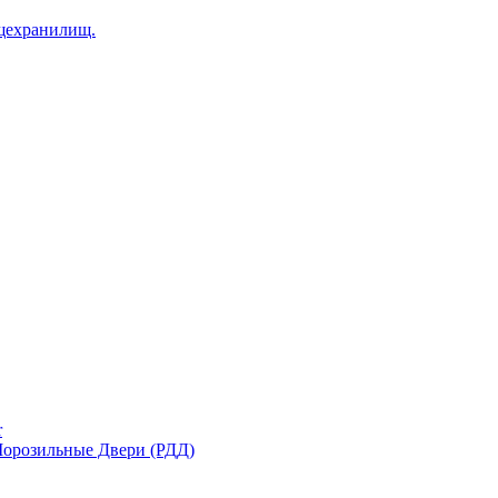
щехранилищ.
r
орозильные Двери (РДД)