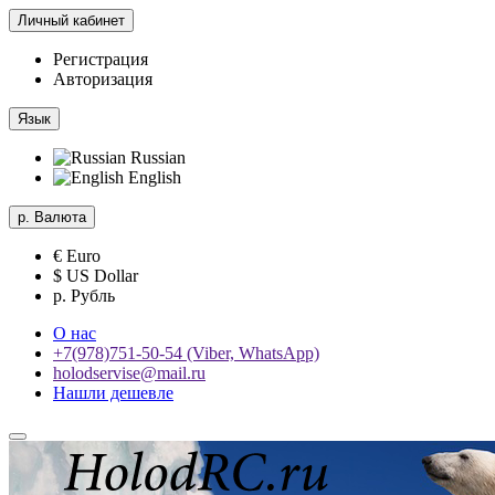
Личный кабинет
Регистрация
Авторизация
Язык
Russian
English
р.
Валюта
€ Euro
$ US Dollar
р. Рубль
О нас
+7(978)751-50-54 (Viber, WhatsApp)
holodservise@mail.ru
Нашли дешевле