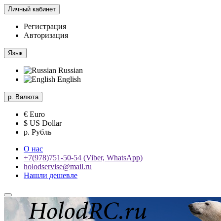
Личный кабинет
Регистрация
Авторизация
Язык
Russian
English
р.
Валюта
€ Euro
$ US Dollar
р. Рубль
О нас
+7(978)751-50-54 (Viber, WhatsApp)
holodservise@mail.ru
Нашли дешевле