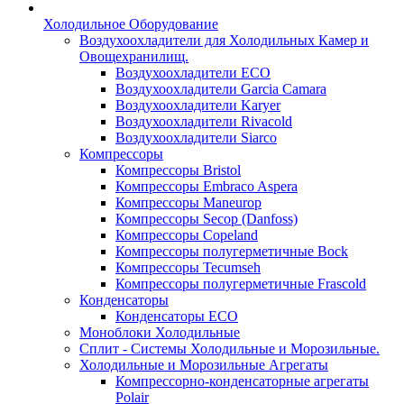
Холодильное Оборудование
Воздухоохладители для Холодильных Камер и
Овощехранилищ.
Воздухоохладители ECO
Воздухоохладители Garcia Camara
Воздухоохладители Karyer
Воздухоохладители Rivacold
Воздухоохладители Siarco
Компрессоры
Компрессоры Bristol
Компрессоры Embraco Aspera
Компрессоры Maneurop
Компрессоры Secop (Danfoss)
Компрессоры Copeland
Компрессоры полугерметичные Bock
Компрессоры Tecumseh
Компрессоры полугерметичные Frascold
Конденсаторы
Конденсаторы ECO
Моноблоки Холодильные
Сплит - Системы Холодильные и Морозильные.
Холодильные и Морозильные Агрегаты
Компрессорно-конденсаторные агрегаты
Polair