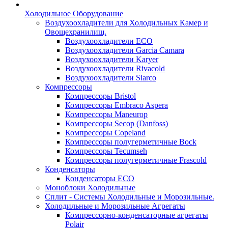
Холодильное Оборудование
Воздухоохладители для Холодильных Камер и
Овощехранилищ.
Воздухоохладители ECO
Воздухоохладители Garcia Camara
Воздухоохладители Karyer
Воздухоохладители Rivacold
Воздухоохладители Siarco
Компрессоры
Компрессоры Bristol
Компрессоры Embraco Aspera
Компрессоры Maneurop
Компрессоры Secop (Danfoss)
Компрессоры Copeland
Компрессоры полугерметичные Bock
Компрессоры Tecumseh
Компрессоры полугерметичные Frascold
Конденсаторы
Конденсаторы ECO
Моноблоки Холодильные
Сплит - Системы Холодильные и Морозильные.
Холодильные и Морозильные Агрегаты
Компрессорно-конденсаторные агрегаты
Polair