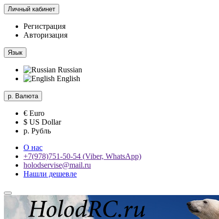
Личный кабинет
Регистрация
Авторизация
Язык
Russian
English
р.
Валюта
€ Euro
$ US Dollar
р. Рубль
О нас
+7(978)751-50-54 (Viber, WhatsApp)
holodservise@mail.ru
Нашли дешевле