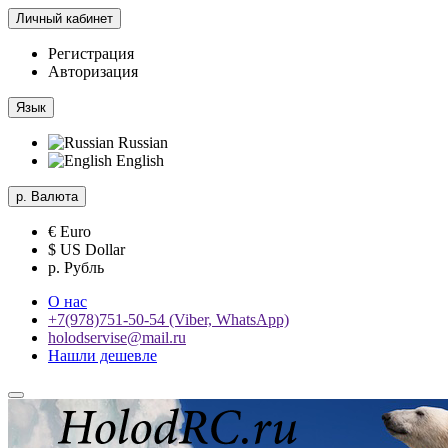
Личный кабинет
Регистрация
Авторизация
Язык
Russian
English
р.
Валюта
€ Euro
$ US Dollar
р. Рубль
О нас
+7(978)751-50-54 (Viber, WhatsApp)
holodservise@mail.ru
Нашли дешевле