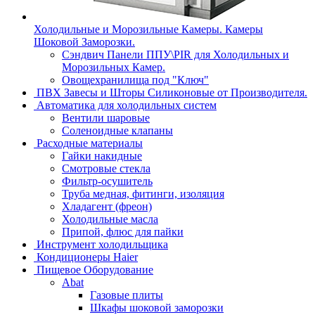
Холодильные и Морозильные Камеры. Камеры
Шоковой Заморозки.
Сэндвич Панели ППУ\PIR для Холодильных и
Морозильных Камер.
Овощехранилища под "Ключ"
ПВХ Завесы и Шторы Силиконовые от Производителя.
Автоматика для холодильных систем
Вентили шаровые
Соленоидные клапаны
Расходные материалы
Гайки накидные
Смотровые стекла
Фильтр-осушитель
Труба медная, фитинги, изоляция
Хладагент (фреон)
Холодильные масла
Припой, флюс для пайки
Инструмент холодильщика
Кондиционеры Haier
Пищевое Оборудование
Abat
Газовые плиты
Шкафы шоковой заморозки