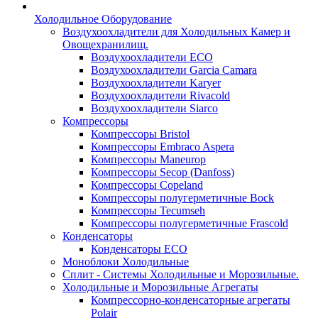
Холодильное Оборудование
Воздухоохладители для Холодильных Камер и
Овощехранилищ.
Воздухоохладители ECO
Воздухоохладители Garcia Camara
Воздухоохладители Karyer
Воздухоохладители Rivacold
Воздухоохладители Siarco
Компрессоры
Компрессоры Bristol
Компрессоры Embraco Aspera
Компрессоры Maneurop
Компрессоры Secop (Danfoss)
Компрессоры Copeland
Компрессоры полугерметичные Bock
Компрессоры Tecumseh
Компрессоры полугерметичные Frascold
Конденсаторы
Конденсаторы ECO
Моноблоки Холодильные
Сплит - Системы Холодильные и Морозильные.
Холодильные и Морозильные Агрегаты
Компрессорно-конденсаторные агрегаты
Polair