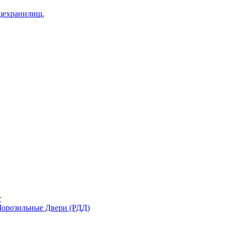
щехранилищ.
r
орозильные Двери (РДД)