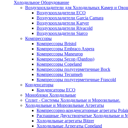
Холодильное Оборудование
Воздухоохладители для Холодильных Камер и Ово
Воздухоохладители ECO
Воздухоохладители Garcia Camara
Воздухоохладители Karyer
Воздухоохладители Rivacold
Воздухоохладители Siarco
Компрессоры
Компрессоры Bristol
Компрессоры Embraco Aspera
Компрессоры Maneurop
Компрессоры Secop (Danfoss)
Компрессоры Copeland
Компрессоры полугерметичные Bock
Компрессоры Tecumseh
Компрессоры полугерметичные Frascold
Конденсаторы
Конденсаторы ECO
Моноблоки Холодильные
Сплит - Системы Холодильные и Морозильные.
Холодильные и Морозильные Агрегаты
Компрессорно-конденсаторные агрегаты Polai
Распашные Двухстворчатые Холодильные и М
Холодильные агрегаты Bitzer
Холодильные Агрегаты Copeland