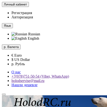
Личный кабинет
Регистрация
Авторизация
Язык
Russian
English
р.
Валюта
€ Euro
$ US Dollar
р. Рубль
О нас
+7(978)751-50-54 (Viber, WhatsApp)
holodservise@mail.ru
Нашли дешевле