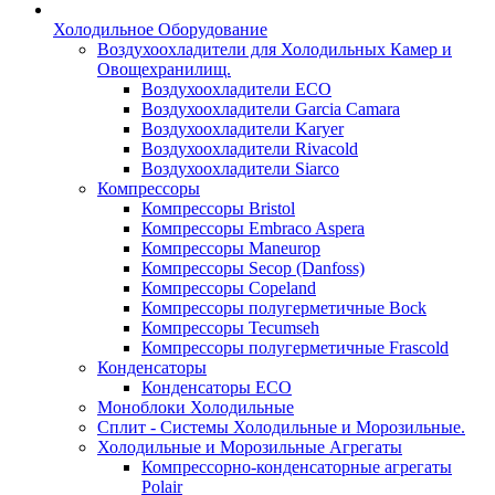
Холодильное Оборудование
Воздухоохладители для Холодильных Камер и
Овощехранилищ.
Воздухоохладители ECO
Воздухоохладители Garcia Camara
Воздухоохладители Karyer
Воздухоохладители Rivacold
Воздухоохладители Siarco
Компрессоры
Компрессоры Bristol
Компрессоры Embraco Aspera
Компрессоры Maneurop
Компрессоры Secop (Danfoss)
Компрессоры Copeland
Компрессоры полугерметичные Bock
Компрессоры Tecumseh
Компрессоры полугерметичные Frascold
Конденсаторы
Конденсаторы ECO
Моноблоки Холодильные
Сплит - Системы Холодильные и Морозильные.
Холодильные и Морозильные Агрегаты
Компрессорно-конденсаторные агрегаты
Polair