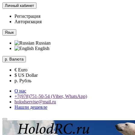
Личный кабинет
Регистрация
Авторизация
Язык
Russian
English
р.
Валюта
€ Euro
$ US Dollar
р. Рубль
О нас
+7(978)751-50-54 (Viber, WhatsApp)
holodservise@mail.ru
Нашли дешевле