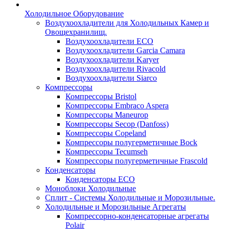
Холодильное Оборудование
Воздухоохладители для Холодильных Камер и
Овощехранилищ.
Воздухоохладители ECO
Воздухоохладители Garcia Camara
Воздухоохладители Karyer
Воздухоохладители Rivacold
Воздухоохладители Siarco
Компрессоры
Компрессоры Bristol
Компрессоры Embraco Aspera
Компрессоры Maneurop
Компрессоры Secop (Danfoss)
Компрессоры Copeland
Компрессоры полугерметичные Bock
Компрессоры Tecumseh
Компрессоры полугерметичные Frascold
Конденсаторы
Конденсаторы ECO
Моноблоки Холодильные
Сплит - Системы Холодильные и Морозильные.
Холодильные и Морозильные Агрегаты
Компрессорно-конденсаторные агрегаты
Polair