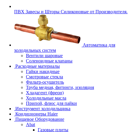
ПВХ Завесы и Шторы Силиконовые от Производителя.
Автоматика для
холодильных систем
Вентили шаровые
Соленоидные клапаны
Расходные материалы
Гайки накидные
Смотровые стекла
Фильтр-осушитель
Труба медная, фитинги, изоляция
Хладагент (фреон)
Холодильные масла
Припой, флюс для пайки
Инструмент холодильщика
Кондиционеры Haier
Пищевое Оборудование
Abat
Газовые плиты