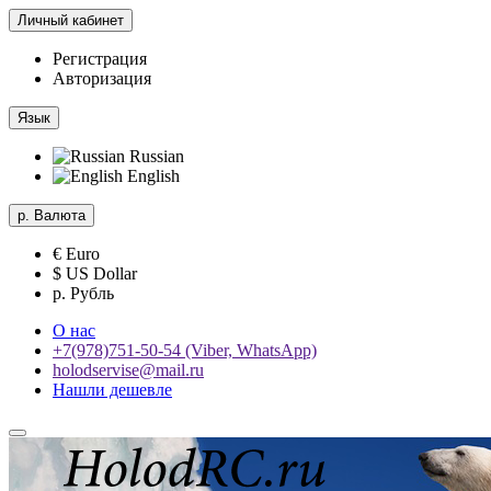
Личный кабинет
Регистрация
Авторизация
Язык
Russian
English
р.
Валюта
€ Euro
$ US Dollar
р. Рубль
О нас
+7(978)751-50-54 (Viber, WhatsApp)
holodservise@mail.ru
Нашли дешевле