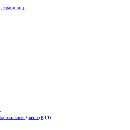
щехранилищ.
r
орозильные Двери (РДД)