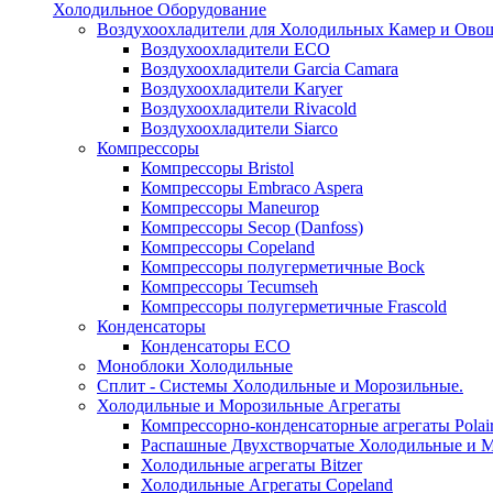
Холодильное Оборудование
Воздухоохладители для Холодильных Камер и Ово
Воздухоохладители ECO
Воздухоохладители Garcia Camara
Воздухоохладители Karyer
Воздухоохладители Rivacold
Воздухоохладители Siarco
Компрессоры
Компрессоры Bristol
Компрессоры Embraco Aspera
Компрессоры Maneurop
Компрессоры Secop (Danfoss)
Компрессоры Copeland
Компрессоры полугерметичные Bock
Компрессоры Tecumseh
Компрессоры полугерметичные Frascold
Конденсаторы
Конденсаторы ECO
Моноблоки Холодильные
Сплит - Системы Холодильные и Морозильные.
Холодильные и Морозильные Агрегаты
Компрессорно-конденсаторные агрегаты Polai
Распашные Двухстворчатые Холодильные и М
Холодильные агрегаты Bitzer
Холодильные Агрегаты Copeland