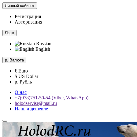
Личный кабинет
Регистрация
Авторизация
Язык
Russian
English
р.
Валюта
€ Euro
$ US Dollar
р. Рубль
О нас
+7(978)751-50-54 (Viber, WhatsApp)
holodservise@mail.ru
Нашли дешевле