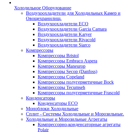
Холодильное Оборудование
Воздухоохладители для Холодильных Камер и
Овощехранилищ.
Воздухоохладители ECO
Воздухоохладители Garcia Camara
Воздухоохладители Karyer
Воздухоохладители Rivacold
Воздухоохладители Siarco
Компрессоры
Компрессоры Bristol
Компрессоры Embraco Aspera
Компрессоры Maneurop
Компрессоры Secop (Danfoss)
Компрессоры Copeland
Компрессоры полугерметичные Bock
Компрессоры Tecumseh
Компрессоры полугерметичные Frascold
Конденсаторы
Конденсаторы ECO
Моноблоки Холодильные
Сплит - Системы Холодильные и Морозильные.
Холодильные и Морозильные Агрегаты
Компрессорно-конденсаторные агрегаты
Polair