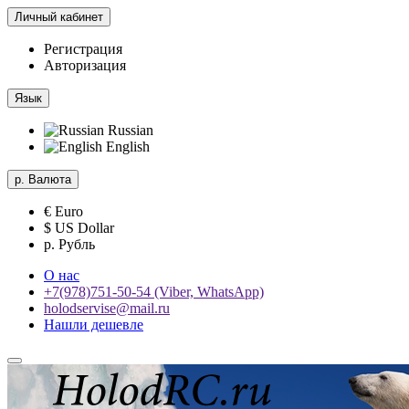
Личный кабинет
Регистрация
Авторизация
Язык
Russian
English
р.
Валюта
€ Euro
$ US Dollar
р. Рубль
О нас
+7(978)751-50-54 (Viber, WhatsApp)
holodservise@mail.ru
Нашли дешевле