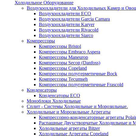
Холодильное Оборудование
Воздухоохладители для Холодильных Камер и Ово
Воздухоохладители ECO
Воздухоохладители Garcia Camara
Воздухоохладители Karyer
Воздухоохладители Rivacold
Воздухоохладители Siarco
Компрессоры
Компрессоры Bristol
Компрессоры Embraco Aspera
Компрессоры Maneurop
Компрессоры Secop (Danfoss)
Компрессоры Copeland
Компрессоры полугерметичные Bock
Компрессоры Tecumseh
Компрессоры полугерметичные Frascold
Конденсаторы
Конденсаторы ECO
Моноблоки Холодильные
Сплит - Системы Холодильные и Морозильные.
Холодильные и Морозильные Агрегаты
Компрессорно-конденсаторные агрегаты Polai
Распашные Двухстворчатые Холодильные и М
Холодильные агрегаты Bitzer
Холодильные Агрегаты Copeland