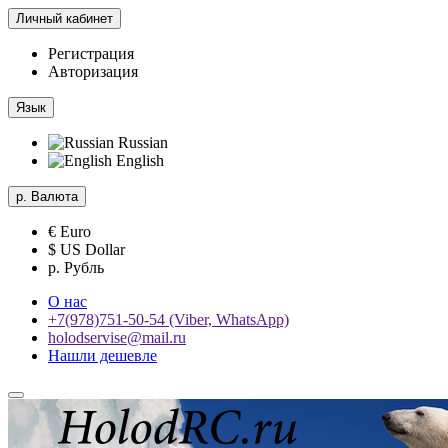
Личный кабинет
Регистрация
Авторизация
Язык
Russian
English
р.
Валюта
€ Euro
$ US Dollar
р. Рубль
О нас
+7(978)751-50-54 (Viber, WhatsApp)
holodservise@mail.ru
Нашли дешевле