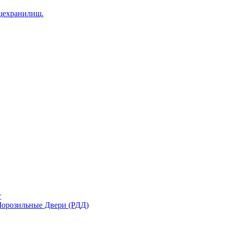
щехранилищ.
r
орозильные Двери (РДД)