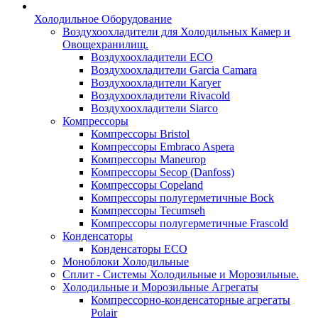
Холодильное Оборудование
Воздухоохладители для Холодильных Камер и
Овощехранилищ.
Воздухоохладители ECO
Воздухоохладители Garcia Camara
Воздухоохладители Karyer
Воздухоохладители Rivacold
Воздухоохладители Siarco
Компрессоры
Компрессоры Bristol
Компрессоры Embraco Aspera
Компрессоры Maneurop
Компрессоры Secop (Danfoss)
Компрессоры Copeland
Компрессоры полугерметичные Bock
Компрессоры Tecumseh
Компрессоры полугерметичные Frascold
Конденсаторы
Конденсаторы ECO
Моноблоки Холодильные
Сплит - Системы Холодильные и Морозильные.
Холодильные и Морозильные Агрегаты
Компрессорно-конденсаторные агрегаты
Polair