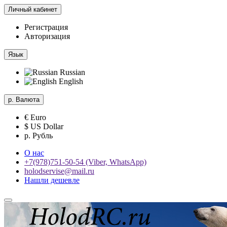
Личный кабинет
Регистрация
Авторизация
Язык
Russian
English
р.
Валюта
€ Euro
$ US Dollar
р. Рубль
О нас
+7(978)751-50-54 (Viber, WhatsApp)
holodservise@mail.ru
Нашли дешевле