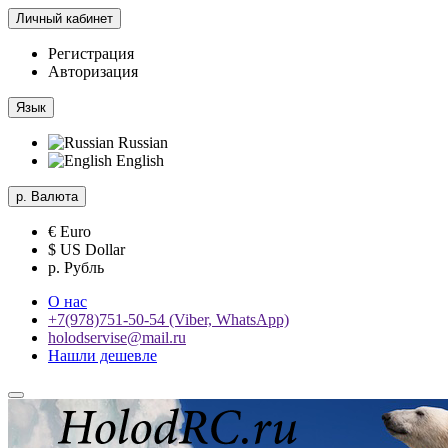
Личный кабинет
Регистрация
Авторизация
Язык
Russian
English
р.
Валюта
€ Euro
$ US Dollar
р. Рубль
О нас
+7(978)751-50-54 (Viber, WhatsApp)
holodservise@mail.ru
Нашли дешевле