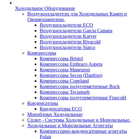
Холодильное Оборудование
Воздухоохладители для Холодильных Камер и
Овощехранилищ.
Воздухоохладители ECO
Воздухоохладители Garcia Camara
Воздухоохладители Karyer
Воздухоохладители Rivacold
Воздухоохладители Siarco
Компрессоры
Компрессоры Bristol
Компрессоры Embraco Aspera
Компрессоры Maneurop
Компрессоры Secop (Danfoss)
Компрессоры Copeland
Компрессоры полугерметичные Bock
Компрессоры Tecumseh
Компрессоры полугерметичные Frascold
Конденсаторы
Конденсаторы ECO
Моноблоки Холодильные
Сплит - Системы Холодильные и Морозильные.
Холодильные и Морозильные Агрегаты
Компрессорно-конденсаторные агрегаты
Polair