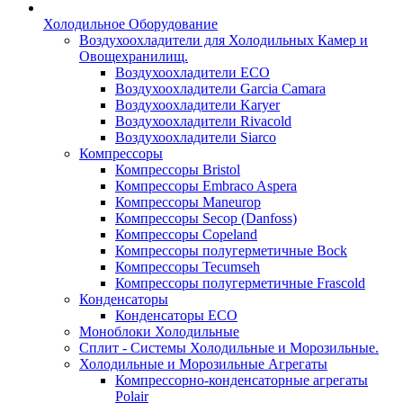
Холодильное Оборудование
Воздухоохладители для Холодильных Камер и
Овощехранилищ.
Воздухоохладители ECO
Воздухоохладители Garcia Camara
Воздухоохладители Karyer
Воздухоохладители Rivacold
Воздухоохладители Siarco
Компрессоры
Компрессоры Bristol
Компрессоры Embraco Aspera
Компрессоры Maneurop
Компрессоры Secop (Danfoss)
Компрессоры Copeland
Компрессоры полугерметичные Bock
Компрессоры Tecumseh
Компрессоры полугерметичные Frascold
Конденсаторы
Конденсаторы ECO
Моноблоки Холодильные
Сплит - Системы Холодильные и Морозильные.
Холодильные и Морозильные Агрегаты
Компрессорно-конденсаторные агрегаты
Polair