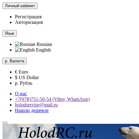
Личный кабинет
Регистрация
Авторизация
Язык
Russian
English
р.
Валюта
€ Euro
$ US Dollar
р. Рубль
О нас
+7(978)751-50-54 (Viber, WhatsApp)
holodservise@mail.ru
Нашли дешевле