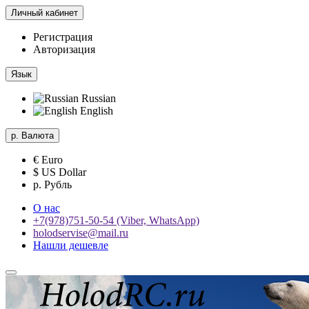
Личный кабинет
Регистрация
Авторизация
Язык
Russian
English
р.
Валюта
€ Euro
$ US Dollar
р. Рубль
О нас
+7(978)751-50-54 (Viber, WhatsApp)
holodservise@mail.ru
Нашли дешевле