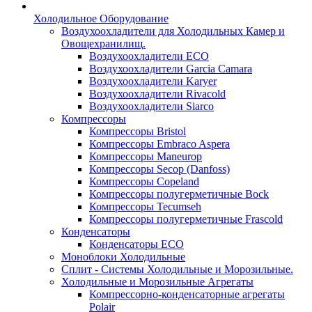
Холодильное Оборудование
Воздухоохладители для Холодильных Камер и
Овощехранилищ.
Воздухоохладители ECO
Воздухоохладители Garcia Camara
Воздухоохладители Karyer
Воздухоохладители Rivacold
Воздухоохладители Siarco
Компрессоры
Компрессоры Bristol
Компрессоры Embraco Aspera
Компрессоры Maneurop
Компрессоры Secop (Danfoss)
Компрессоры Copeland
Компрессоры полугерметичные Bock
Компрессоры Tecumseh
Компрессоры полугерметичные Frascold
Конденсаторы
Конденсаторы ECO
Моноблоки Холодильные
Сплит - Системы Холодильные и Морозильные.
Холодильные и Морозильные Агрегаты
Компрессорно-конденсаторные агрегаты
Polair