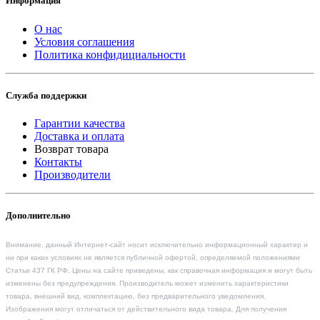
Информация
О нас
Условия соглашения
Политика конфидициальности
Служба поддержки
Гарантии качества
Доставка и оплата
Возврат товара
Контакты
Производители
Дополнительно
Внимание, данный Интернет-сайт носит исключительно информационный характер и
ни при каких условиях не является публичной офертой, определяемой положениями
Статьи 437 ГК РФ. Цены на сайте приведены, как справочная информация и могут быть
изменены без предупреждения. Производитель может изменить характеристики
товара, внешний вид, комплектацию, без предварительного уведомления.
Изображения могут отличаться от действительного вида товара. Для получения