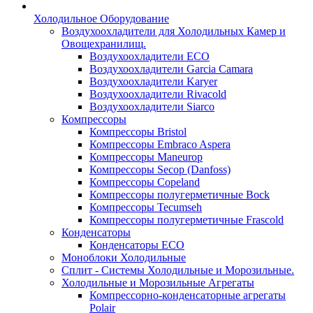
Холодильное Оборудование
Воздухоохладители для Холодильных Камер и
Овощехранилищ.
Воздухоохладители ECO
Воздухоохладители Garcia Camara
Воздухоохладители Karyer
Воздухоохладители Rivacold
Воздухоохладители Siarco
Компрессоры
Компрессоры Bristol
Компрессоры Embraco Aspera
Компрессоры Maneurop
Компрессоры Secop (Danfoss)
Компрессоры Copeland
Компрессоры полугерметичные Bock
Компрессоры Tecumseh
Компрессоры полугерметичные Frascold
Конденсаторы
Конденсаторы ECO
Моноблоки Холодильные
Сплит - Системы Холодильные и Морозильные.
Холодильные и Морозильные Агрегаты
Компрессорно-конденсаторные агрегаты
Polair