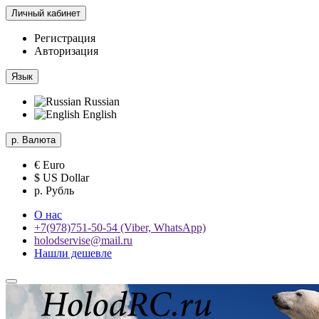
Личный кабинет
Регистрация
Авторизация
Язык
Russian
English
р.
Валюта
€ Euro
$ US Dollar
р. Рубль
О нас
+7(978)751-50-54 (Viber, WhatsApp)
holodservise@mail.ru
Нашли дешевле