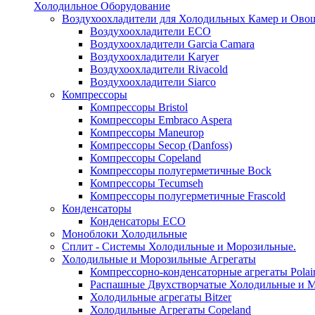
Холодильное Оборудование
Воздухоохладители для Холодильных Камер и Ово
Воздухоохладители ECO
Воздухоохладители Garcia Camara
Воздухоохладители Karyer
Воздухоохладители Rivacold
Воздухоохладители Siarco
Компрессоры
Компрессоры Bristol
Компрессоры Embraco Aspera
Компрессоры Maneurop
Компрессоры Secop (Danfoss)
Компрессоры Copeland
Компрессоры полугерметичные Bock
Компрессоры Tecumseh
Компрессоры полугерметичные Frascold
Конденсаторы
Конденсаторы ECO
Моноблоки Холодильные
Сплит - Системы Холодильные и Морозильные.
Холодильные и Морозильные Агрегаты
Компрессорно-конденсаторные агрегаты Polai
Распашные Двухстворчатые Холодильные и М
Холодильные агрегаты Bitzer
Холодильные Агрегаты Copeland