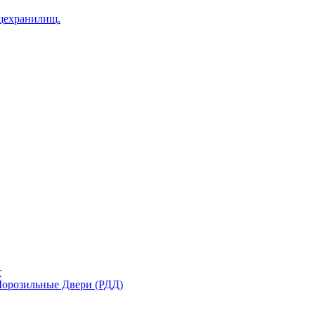
щехранилищ.
r
орозильные Двери (РДД)