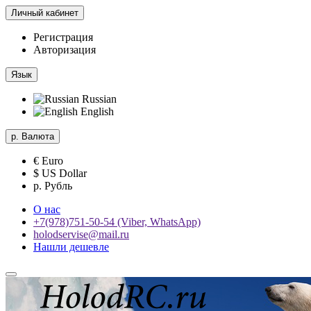
Личный кабинет
Регистрация
Авторизация
Язык
Russian
English
р.
Валюта
€ Euro
$ US Dollar
р. Рубль
О нас
+7(978)751-50-54 (Viber, WhatsApp)
holodservise@mail.ru
Нашли дешевле