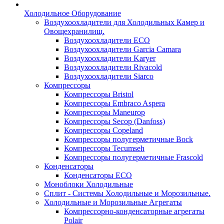
Холодильное Оборудование
Воздухоохладители для Холодильных Камер и
Овощехранилищ.
Воздухоохладители ECO
Воздухоохладители Garcia Camara
Воздухоохладители Karyer
Воздухоохладители Rivacold
Воздухоохладители Siarco
Компрессоры
Компрессоры Bristol
Компрессоры Embraco Aspera
Компрессоры Maneurop
Компрессоры Secop (Danfoss)
Компрессоры Copeland
Компрессоры полугерметичные Bock
Компрессоры Tecumseh
Компрессоры полугерметичные Frascold
Конденсаторы
Конденсаторы ECO
Моноблоки Холодильные
Сплит - Системы Холодильные и Морозильные.
Холодильные и Морозильные Агрегаты
Компрессорно-конденсаторные агрегаты
Polair