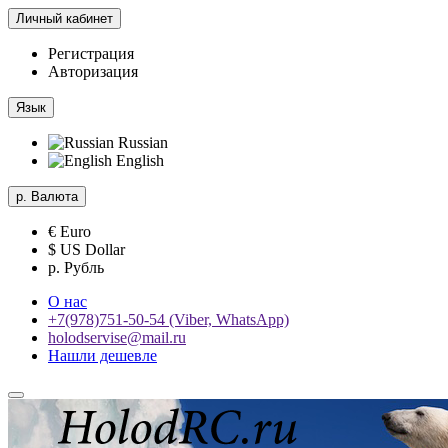
Личный кабинет
Регистрация
Авторизация
Язык
Russian
English
р.
Валюта
€ Euro
$ US Dollar
р. Рубль
О нас
+7(978)751-50-54 (Viber, WhatsApp)
holodservise@mail.ru
Нашли дешевле